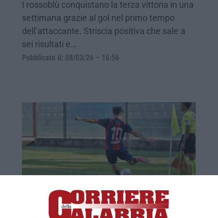
I rossoblù conquistano la terza vittoria in una
settimana grazie al gol nel primo tempo
dell’attaccante. Striscia positiva che sale a
sei risultati e…
Pubblicato il: 08/03/26 – 16:56
Crotone travolgente: poker all’Altamura e
prima vittoria stagionale