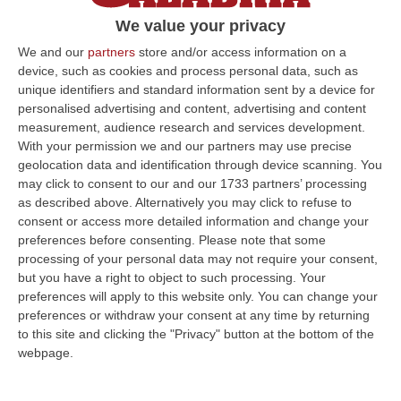
Gomez, Maggio (doppietta) e Murano
We value your privacy
stendono i padroni di casa
We and our
partners
store and/or access information on a
Pubblicato il: 31/08/25 – 20:15
device, such as cookies and process personal data, such as
unique identifiers and standard information sent by a device for
personalised advertising and content, advertising and content
measurement, audience research and services development.
ULTIME DAL CORRIERE DELLA CALABRIA
With your permission we and our partners may use precise
geolocation data and identification through device scanning. You
Un’altra Tragedia Sulle Strade Vibonesi, Incidente Tra Zambrone E
may click to consent to our and our 1733 partners’ processing
Briatico: Muore Una Donna, Diversi Feriti
as described above. Alternatively you may click to refuse to
consent or access more detailed information and change your
“VIBO VALENTIA Ancora sangue sulle strade vibonesi. Questa mattina un
preferences before consenting.
Please note that some
altro tragico incidente è avvenuto sulla ex statale 522 tra Zambrone e…
processing of your personal data may not require your consent,
09 Agosto, 13:34
but you have a right to object to such processing. Your
preferences will apply to this website only. You can change your
La Notte Del Mare Stasera Su Rai 2, La Calabria E Il Mediterraneo
preferences or withdraw your consent at any time by returning
Protagonisti Dal Castello Murat Di Pizzo
to this site and clicking the "Privacy" button at the bottom of the
“PIZZO Il blu della Calabria, le sue coste, il Mediterraneo e soprattutto le
webpage.
tante voci che ogni giorno raccontano, studiano, proteggono e v…
09 Agosto, 12:52