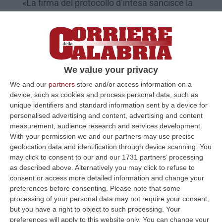
«La firma del protocollo d’intesa sancisce la
necessità di stare al fianco delle aziende per
liberarle dall’intermediazione criminale»
Pubblicato il: 12/02/22 – 18:40
We value your privacy
We and our
partners
store and/or access information on a
device, such as cookies and process personal data, such as
unique identifiers and standard information sent by a device for
personalised advertising and content, advertising and content
measurement, audience research and services development.
With your permission we and our partners may use precise
geolocation data and identification through device scanning. You
may click to consent to our and our 1731 partners’ processing
as described above. Alternatively you may click to refuse to
consent or access more detailed information and change your
Nasce Mani Libere, la rete delle
preferences before consenting.
Please note that some
processing of your personal data may not require your consent,
associazioni di categoria con le realtà
but you have a right to object to such processing. Your
Antiracket e Antiusura calabresi
preferences will apply to this website only. You can change your