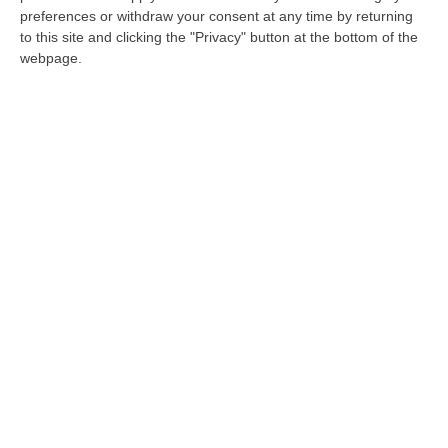
Gli sportelli territoriali offrono sostegno agli
preferences or withdraw your consent at any time by returning
to this site and clicking the "Privacy" button at the bottom of the
imprenditori vittime di soprusi criminali.
webpage.
«Incoraggiare le denunce è un investimento
di legalità»
Pubblicato il: 20/01/22 – 11:06
“Economie di libertà”, la Carovana
antiracket e antiusura farà tappa a Limbadi