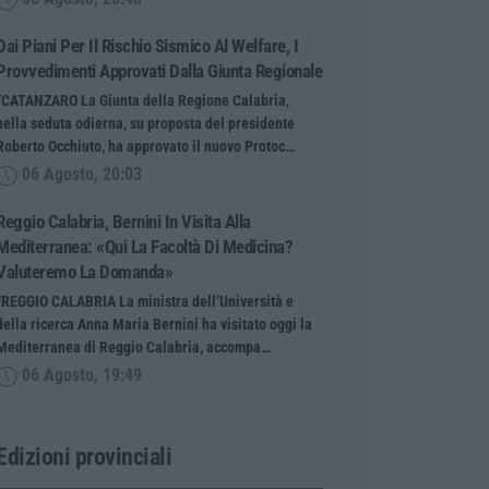
Dai Piani Per Il Rischio Sismico Al Welfare, I
Provvedimenti Approvati Dalla Giunta Regionale
“CATANZARO La Giunta della Regione Calabria,
nella seduta odierna, su proposta del presidente
Roberto Occhiuto, ha approvato il nuovo Protoc…
06 Agosto, 20:03
Reggio Calabria, Bernini In Visita Alla
Mediterranea: «Qui La Facoltà Di Medicina?
Valuteremo La Domanda»
“REGGIO CALABRIA La ministra dell’Università e
della ricerca Anna Maria Bernini ha visitato oggi la
Mediterranea di Reggio Calabria, accompa…
06 Agosto, 19:49
Edizioni provinciali