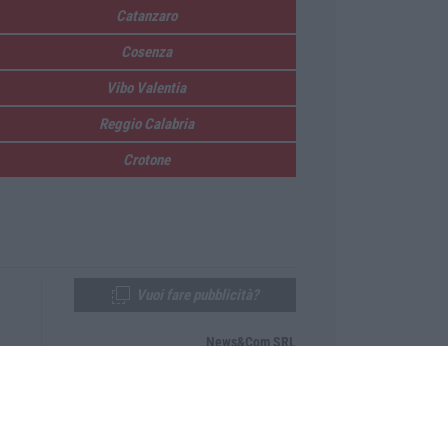
Catanzaro
Cosenza
Vibo Valentia
Reggio Calabria
Crotone
Vuoi fare pubblicità?
News&Com SRL
Telefono:
0968-53665
Email:
newsandcom@gmail.com