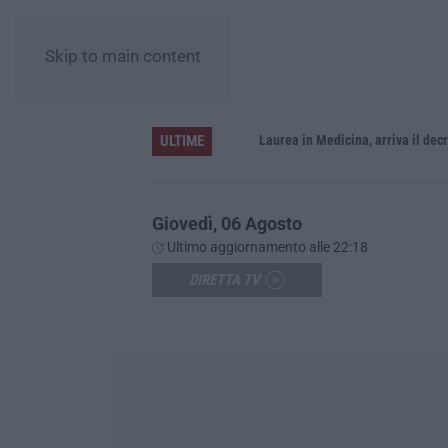
Skip to main content
ULTIME
Sistema bibliotecario vibonese, la dura replica di Soriano e Romeo: «Il fallimento è di chi ha staccato la spina»
Laurea in Medicina, arriva il decreto:
Giovedì, 06 Agosto
Ultimo aggiornamento alle 22:18
DIRETTA TV