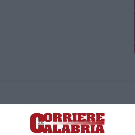
ica di News&Com S.r.l ©2012-
-2026. Tutti i diritti riservati.
ia, Lamezia Terme (CZ)
irettore responsabile Paola Militano |
Privacy