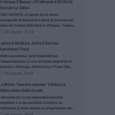
Di Soriano E Romeo: «Il Fallimento È Di Chi Ha
Staccato La Spina»
“VIBO VALENTIA «In queste ore si stanno
susseguendo dichiarazioni e prese di posizione sul
futuro del Sistema Bibliotecario Vibonese. Compre…
06 Agosto, 22:18
Laurea In Medicina, Arriva Il Decreto:
Aumentano I Posti
“ROMA Aumentano i posti disponibili per
l’immatricolazione ai corsi di laurea magistrale in
Medicina e Chirurgia, Odontoiatria e Protesi den…
06 Agosto, 20:49
La Rivista “America Journals” Celebra Lo
Stilista Anton Giulio Grande
“«Rinomato per la sua impeccabile maestria
artigianale e la sua creatività visionaria, ha
trasformato la moda italiana in un’espressione dur…
06 Agosto, 20:48