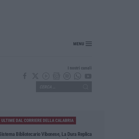
“America Journals” celebra lo stilista Anton Giulio Grande
MENU
I nostri canali
ULTIME DAL CORRIERE DELLA CALABRIA
Sistema Bibliotecario Vibonese, La Dura Replica