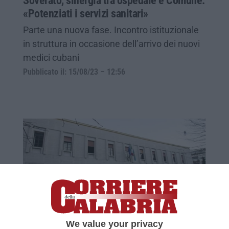
Soverato, sinergia tra ospedale e Comune.
«Potenziati i servizi sanitari»
Parte una nuova fase. Incontro istituzionale
in struttura in occasione dell’arrivo dei nuovi
medici cubani
Pubblicato il: 15/08/23 – 12:56
Antonio Gallucci è il nuovo direttore
We value your privacy