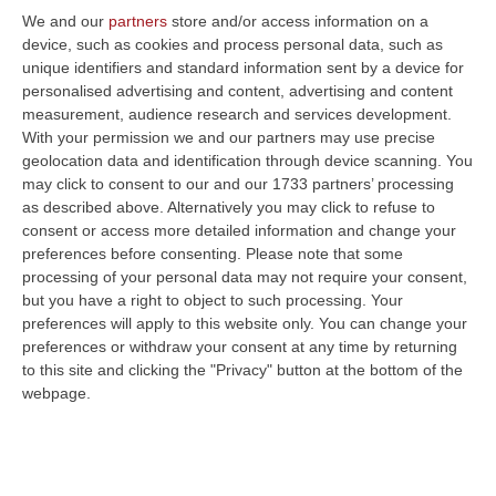
sanitario dell’Asp di Cosenza
We and our
partners
store and/or access information on a
device, such as cookies and process personal data, such as
La delibera a firma del commissario
unique identifiers and standard information sent by a device for
Vincenzo La Regina. Prende il posto del
personalised advertising and content, advertising and content
dottore Luigi Muraca
measurement, audience research and services development.
With your permission we and our partners may use precise
Pubblicato il: 31/03/22 – 17:45
geolocation data and identification through device scanning. You
may click to consent to our and our 1733 partners’ processing
as described above. Alternatively you may click to refuse to
consent or access more detailed information and change your
preferences before consenting.
Please note that some
processing of your personal data may not require your consent,
but you have a right to object to such processing. Your
preferences will apply to this website only. You can change your
preferences or withdraw your consent at any time by returning
to this site and clicking the "Privacy" button at the bottom of the
webpage.
Asp di Catanzaro, chiesto il processo per
l’assenteista seriale e il manager che lo