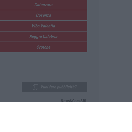
Catanzaro
Cosenza
Vibo Valentia
Reggio Calabria
Crotone
Vuoi fare pubblicità?
News&Com SRL
Telefono:
0968-53665
Email:
newsandcom@gmail.com