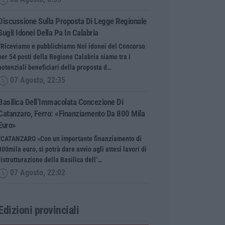
Discussione Sulla Proposta Di Legge Regionale
Sugli Idonei Della Pa In Calabria
“Riceviamo e pubblichiamo Noi idonei del Concorso
per 54 posti della Regione Calabria siamo tra i
potenziali beneficiari della proposta d…
07 Agosto, 22:35
Basilica Dell’Immacolata Concezione Di
Catanzaro, Ferro: «finanziamento Da 800 Mila
Euro»
“CATANZARO «Con un importante finanziamento di
800mila euro, si potrà dare avvio agli attesi lavori di
ristrutturazione della Basilica dell’…
07 Agosto, 22:02
Edizioni provinciali