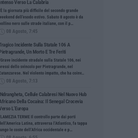
Intenso Verso La Calabria
“È la giornata più difficile del secondo grande
weekend dell’esodo estivo. Sabato 8 agosto è da
bollino nero sulle strade italiane, con il p…
08 Agosto, 7:45
Tragico Incidente Sulla Statale 106 A
Pietragrande, Un Morto E Tre Feriti
“Grave incidente stradale sulla Statale 106, nei
pressi dello svincolo per Pietragrande, nel
Catanzarese. Nel violento impatto, che ha coinv…
08 Agosto, 7:13
’Ndrangheta, Cellule Calabresi Nel Nuovo Hub
Africano Della Cocaina: Il Senegal Crocevia
Verso L’Europa
“LAMEZIA TERME Il controllo parte dai porti
dell’America Latina, attraversa l’Atlantico, fa tappa
lungo le coste dell’Africa occidentale e p…
08 Agosto, 6:55