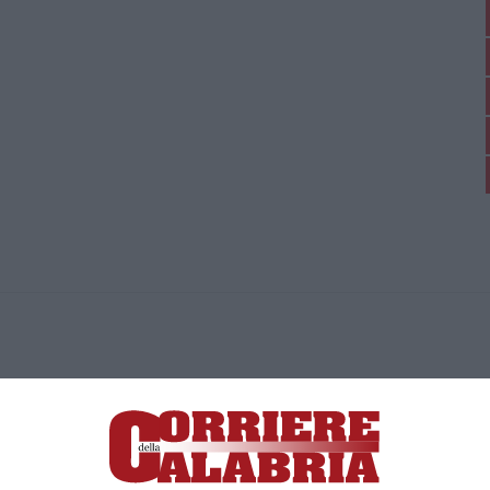
ica di News&Com S.r.l ©2012-
-2026. Tutti i diritti riservati.
ia, Lamezia Terme (CZ)
irettore responsabile Paola Militano |
Privacy