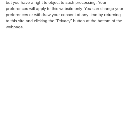
but you have a right to object to such processing. Your
Area urbana Catanzaro-Lamezia Terme,
preferences will apply to this website only. You can change your
incontro tra il Movimento e Pietropaolo
preferences or withdraw your consent at any time by returning
to this site and clicking the "Privacy" button at the bottom of the
Prosegue il percorso del Movimento che ha
webpage.
già superato le 400 adesioni
Pubblicato il: 21/04/24 – 10:37
ULTIME DAL CORRIERE DELLA CALABRIA
All’asta Il Pallone Della “mano Di Dio” Di Maradona
“ROMA Il pallone con cui Diego Maradona segnò durante la storica
vittoria dell’Argentina sull’Inghilterra ai Mondiali del 1986 potrebbe
esse…
08 Agosto, 23:28
Milano, Vannacci Candida Il Generale Burgio
“ROMA “La sfida delle grandi città correremo in tutte le grandi città