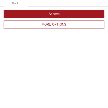
08 Agosto, 19:38
Rifiuto
Accetto
Edizioni provinciali
MORE OPTIONS
Catanzaro
Cosenza
Vibo Valentia
Reggio Calabria
Crotone
Corriere delle Calabria è una testata giornalistica di News&Com S.r.l