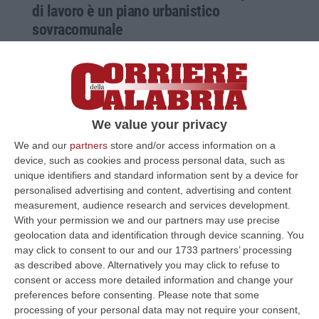
di lavoro è un piano urbanistico
sovracomunale
Il Movimento per il rilancio della prospettiva
si confronta con Pietropaolo (che ha lanciato
la proposta), Mancuso e i due sindaci Fiorita
e Mascaro
We value your privacy
Pubblicato il: 07/08/24 – 21:18
We and our
partners
store and/or access information on a
device, such as cookies and process personal data, such as
unique identifiers and standard information sent by a device for
personalised advertising and content, advertising and content
measurement, audience research and services development.
With your permission we and our partners may use precise
geolocation data and identification through device scanning. You
may click to consent to our and our 1733 partners’ processing
as described above. Alternatively you may click to refuse to
consent or access more detailed information and change your
preferences before consenting.
Please note that some
processing of your personal data may not require your consent,