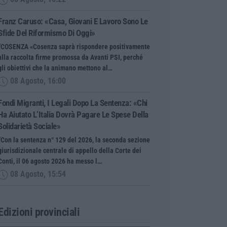
Franz Caruso: «Casa, Giovani E Lavoro Sono Le
Sfide Del Riformismo Di Oggi»
“COSENZA «Cosenza saprà rispondere positivamente
alla raccolta firme promossa da Avanti PSI, perché
gli obiettivi che la animano mettono al…
08 Agosto, 16:00
Fondi Migranti, I Legali Dopo La Sentenza: «Chi
Ha Aiutato L’Italia Dovrà Pagare Le Spese Della
Solidarietà Sociale»
“Con la sentenza n° 129 del 2026, la seconda sezione
giurisdizionale centrale di appello della Corte dei
Conti, il 06 agosto 2026 ha messo l…
08 Agosto, 15:54
Edizioni provinciali