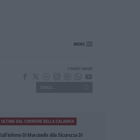
 Pinocchio a Panettieri: il piccolo borgo si trasforma in fiaba – FOTO E VIDEO
MENU
I nostri canali
ULTIME DAL CORRIERE DELLA CALABRIA
Dall’inferno Di Marcinelle Alla Sicurezza Di