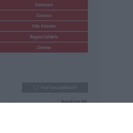
Catanzaro
Cosenza
Vibo Valentia
Reggio Calabria
Crotone
Vuoi fare pubblicità?
News&Com SRL
Telefono:
0968-53665
Email:
newsandcom@gmail.com