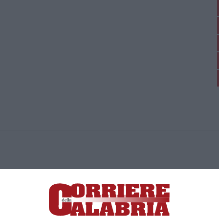
ica di News&Com S.r.l ©2012-
-2026. Tutti i diritti riservati.
ia, Lamezia Terme (CZ)
irettore responsabile Paola Militano |
Privacy