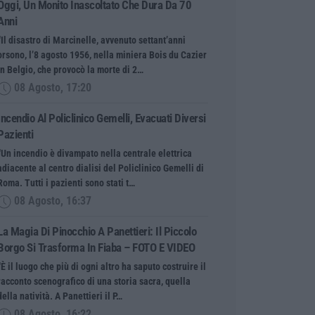
Oggi, Un Monito Inascoltato Che Dura Da 70
Anni
“Il disastro di Marcinelle, avvenuto settant’anni
orsono, l’8 agosto 1956, nella miniera Bois du Cazier
in Belgio, che provocò la morte di 2…
08 Agosto, 17:20
Incendio Al Policlinico Gemelli, Evacuati Diversi
Pazienti
“Un incendio è divampato nella centrale elettrica
adiacente al centro dialisi del Policlinico Gemelli di
Roma. Tutti i pazienti sono stati t…
08 Agosto, 16:37
La Magia Di Pinocchio A Panettieri: Il Piccolo
Borgo Si Trasforma In Fiaba – FOTO E VIDEO
“È il luogo che più di ogni altro ha saputo costruire il
racconto scenografico di una storia sacra, quella
della natività. A Panettieri il P…
08 Agosto, 16:22