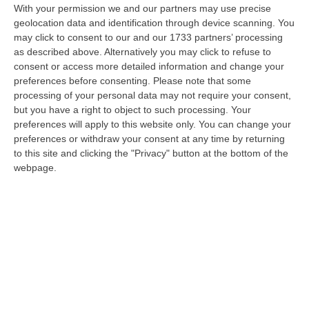
Meteo, Ondata Di Caldo Estremo Fino A Ferragosto
With your permission we and our partners may use precise
“Nella giornata di oggi ancora temporali, in alcuni casi molto intensi, sui
geolocation data and identification through device scanning. You
rilievi di Alpi e Appennini, e in locale estensione fin verso le…
may click to consent to our and our 1733 partners’ processing
09 Agosto, 15:10
as described above. Alternatively you may click to refuse to
consent or access more detailed information and change your
Razionalizzazione Della Spesa Sanitaria E Acquisti Sotto Controllo.
preferences before consenting.
Please note that some
processing of your personal data may not require your consent,
La Strategia “anti-Sprechi” Della Regione
but you have a right to object to such processing. Your
“CATANZARO La razionalizzazione della spesa sanitaria passa dalla
preferences will apply to this website only. You can change your
centralizzazione degli acquisti. È una delle direttrici individuate dalla…
preferences or withdraw your consent at any time by returning
09 Agosto, 14:37
to this site and clicking the "Privacy" button at the bottom of the
webpage.
Un’altra Tragedia Sulle Strade Vibonesi, Incidente Tra Zambrone E
Briatico: Muore Una Donna, Diversi Feriti
“VIBO VALENTIA Ancora sangue sulle strade vibonesi. Questa mattina un
altro tragico incidente è avvenuto sulla ex statale 522 tra Zambrone e…
09 Agosto, 13:34
Edizioni provinciali