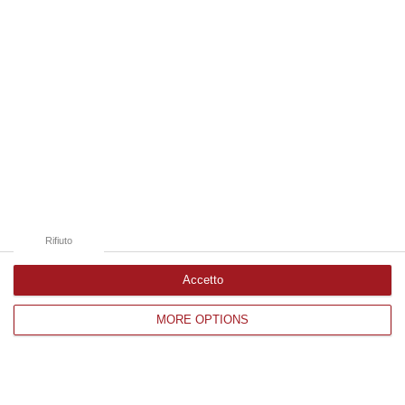
Catanzaro
Cosenza
Vibo Valentia
Reggio Calabria
Crotone
Rifiuto
Accetto
Corriere delle Calabria è una testata giornalistica di News&Com S.r.l
MORE OPTIONS
©2012-
-2026. Tutti i diritti riservati.
P.IVA. 03199620794, Via del mare 6/G, S.Eufemia, Lamezia Terme
(CZ)
Iscrizione tribunale di Lamezia Terme 5/2011 - Direttore