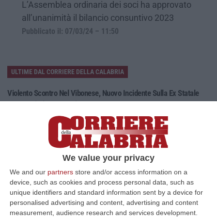
L’Assemblea ordinaria dei soci ha approvato
all’unanimità il bilancio consuntivo 2023
Pubblicato il: 07/03/24 – 11:50
ULTIME DAL CORRIERE DELLA CALABRIA
Violento Scontro Nel Vibonese, Nuovo Incidente Sulla Ex Statale
522 A Briatico: Un Ferito
“VIBO VALENTIA A poche ore dalla tragica morte di una donna a causa di
un incidente avvenuto tra Zambrone e Briatico, un altro grave sinistr…
09 Agosto, 15:39
We value your privacy
Pronto Soccorso In Affanno, In Estate Mancano 7 Mila Medici
We and our
partners
store and/or access information on a
“La carenza di medici nei Pronto soccorso si aggrava d’estate, quando
device, such as cookies and process personal data, such as
alle scoperture strutturali degli organici si aggiungono le assenze pe…
unique identifiers and standard information sent by a device for
09 Agosto, 15:13
personalised advertising and content, advertising and content
measurement, audience research and services development.