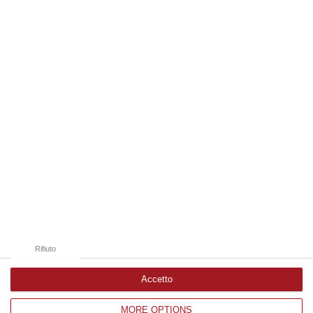
bosch…
10 Agosto, 7:00
Edizioni provinciali
Catanzaro
Cosenza
Vibo Valentia
Reggio Calabria
Crotone
Rifiuto
Accetto
MORE OPTIONS