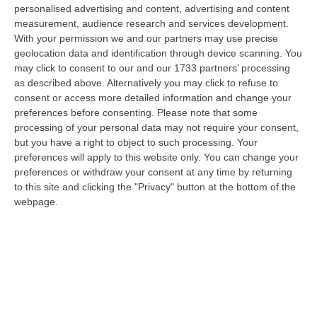
Mediterraneo” il traffico è temporaneamente bloccato, in direzione Sud,
personalised advertising and content, advertising and content
da…
measurement, audience research and services development.
With your permission we and our partners may use precise
10 Agosto, 8:18
geolocation data and identification through device scanning. You
may click to consent to our and our 1733 partners’ processing
Blitz Dei Carabinieri In Un Edificio Abbandonato A Cirò, Scovato Un
as described above. Alternatively you may click to refuse to
Nascondiglio Di Droga Tra Le Mura
consent or access more detailed information and change your
“CROTONE Nell’ambito delle costanti attività di prevenzione e contrasto
preferences before consenting.
Please note that some
ai reati in materia di sostanze stupefacenti, i Carabinieri della St…
processing of your personal data may not require your consent,
10 Agosto, 7:48
but you have a right to object to such processing. Your
preferences will apply to this website only. You can change your
Aggredito Brutalmente In Un Noto Locale Di Sangineto, Grave Un
preferences or withdraw your consent at any time by returning
Addetto Alla Sicurezza
to this site and clicking the "Privacy" button at the bottom of the
webpage.
“SANGINETO E’ ricoverato in gravissime condizioni l’addetto alla
sicurezza vittima di un violento pestaggio avvenuto sulla costa tirrenica
c…
10 Agosto, 7:16
Quando Il Bosco Resta Solo
“La Calabria brucia d’estate, ma il fuoco comincia quando le montagne si
spopolano, quando le campagne vengono abbandonate, quando nei