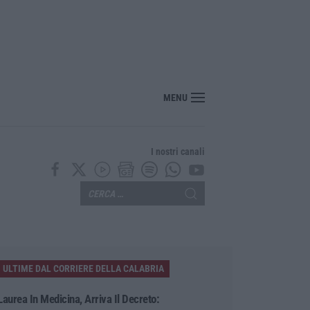
er il rischio sismico al welfare, i provvedimenti approvati dalla Giunta regional
MENU
I nostri canali
ULTIME DAL CORRIERE DELLA CALABRIA
Laurea In Medicina, Arriva Il Decreto: