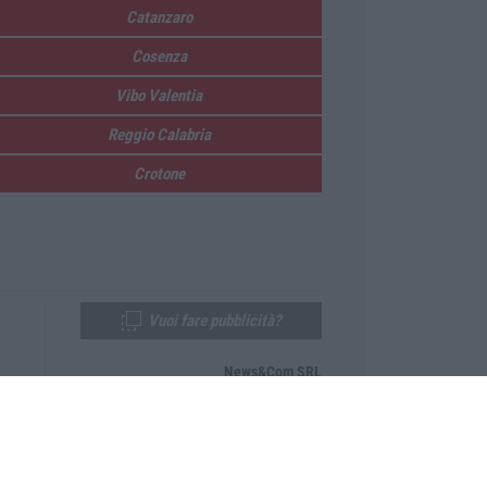
Catanzaro
Cosenza
Vibo Valentia
Reggio Calabria
Crotone
Vuoi fare pubblicità?
News&Com SRL
Telefono:
0968-53665
Email:
newsandcom@gmail.com