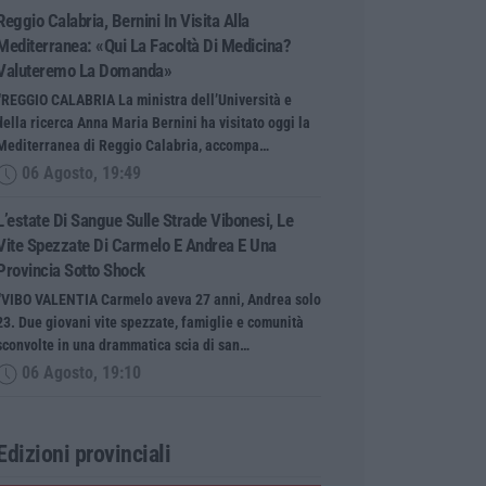
Reggio Calabria, Bernini In Visita Alla
Mediterranea: «Qui La Facoltà Di Medicina?
Valuteremo La Domanda»
“REGGIO CALABRIA La ministra dell’Università e
della ricerca Anna Maria Bernini ha visitato oggi la
Mediterranea di Reggio Calabria, accompa…
06 Agosto, 19:49
L’estate Di Sangue Sulle Strade Vibonesi, Le
Vite Spezzate Di Carmelo E Andrea E Una
Provincia Sotto Shock
“VIBO VALENTIA Carmelo aveva 27 anni, Andrea solo
23. Due giovani vite spezzate, famiglie e comunità
sconvolte in una drammatica scia di san…
06 Agosto, 19:10
Edizioni provinciali