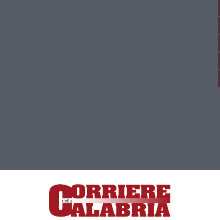
ica di News&Com S.r.l ©2012-
-2026. Tutti i diritti riservati.
ia, Lamezia Terme (CZ)
irettore responsabile Paola Militano |
Privacy