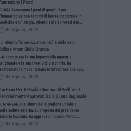
Aumentano I Posti
“ROMA Aumentano i posti disponibili per
l’immatricolazione ai corsi di laurea magistrale in
Medicina e Chirurgia, Odontoiatria e Protesi den…
06 Agosto, 20:49
La Rivista “America Journals” Celebra Lo
Stilista Anton Giulio Grande
“«Rinomato per la sua impeccabile maestria
artigianale e la sua creatività visionaria, ha
trasformato la moda italiana in un’espressione dur…
06 Agosto, 20:48
Dai Piani Per Il Rischio Sismico Al Welfare, I
Provvedimenti Approvati Dalla Giunta Regionale
“CATANZARO La Giunta della Regione Calabria,
nella seduta odierna, su proposta del presidente
Roberto Occhiuto, ha approvato il nuovo Protoc…
06 Agosto, 20:03