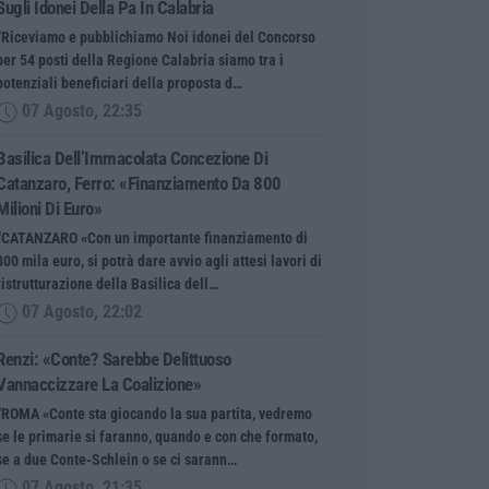
Sugli Idonei Della Pa In Calabria
“Riceviamo e pubblichiamo Noi idonei del Concorso
per 54 posti della Regione Calabria siamo tra i
potenziali beneficiari della proposta d…
07 Agosto, 22:35
Basilica Dell’Immacolata Concezione Di
Catanzaro, Ferro: «finanziamento Da 800
Milioni Di Euro»
“CATANZARO «Con un importante finanziamento di
800 mila euro, si potrà dare avvio agli attesi lavori di
ristrutturazione della Basilica dell…
07 Agosto, 22:02
Renzi: «Conte? Sarebbe Delittuoso
Vannaccizzare La Coalizione»
“ROMA «Conte sta giocando la sua partita, vedremo
se le primarie si faranno, quando e con che formato,
se a due Conte-Schlein o se ci sarann…
07 Agosto, 21:35