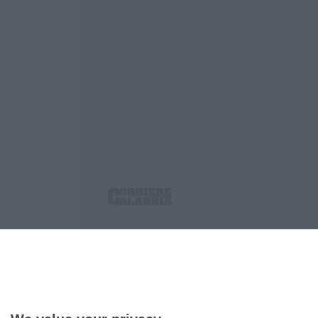
Corriere delle Calabria è una testata giornalist
P.IVA. 03199620794, Via del mare 6/G, S.Eufem
Iscrizione tribunale di Lamezia Terme 5/2011 - D
Effettua una ricerca sul Corriere delle Calabria