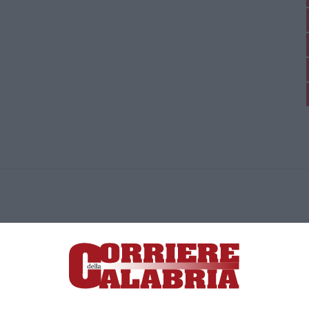
ica di News&Com S.r.l ©2012-
-2026. Tutti i diritti riservati.
ia, Lamezia Terme (CZ)
irettore responsabile Paola Militano |
Privacy