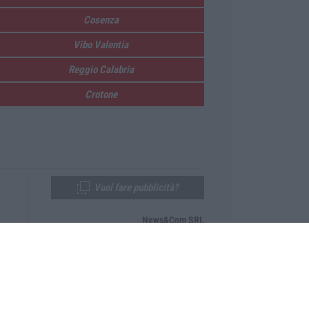
Cosenza
Vibo Valentia
Reggio Calabria
Crotone
Vuoi fare pubblicità?
News&Com SRL
Telefono:
0968-53665
Email:
newsandcom@gmail.com