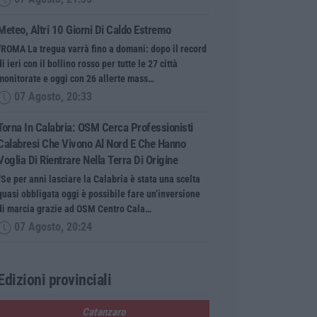
Meteo, Altri 10 Giorni Di Caldo Estremo
“ROMA La tregua varrà fino a domani: dopo il record
di ieri con il bollino rosso per tutte le 27 città
monitorate e oggi con 26 allerte mass…
07 Agosto, 20:33
Torna In Calabria: OSM Cerca Professionisti
Calabresi Che Vivono Al Nord E Che Hanno
Voglia Di Rientrare Nella Terra Di Origine
“Se per anni lasciare la Calabria è stata una scelta
quasi obbligata oggi è possibile fare un’inversione
di marcia grazie ad OSM Centro Cala…
07 Agosto, 20:24
Edizioni provinciali
Catanzaro