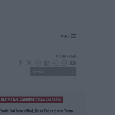
ssimiliano Cencelli, fu ideatore dell’omonimo “manuale”
MENU
I nostri canali
ULTIME DAL CORRIERE DELLA CALABRIA
Evade Dai Domiciliari, Boss Ergastolano Torna