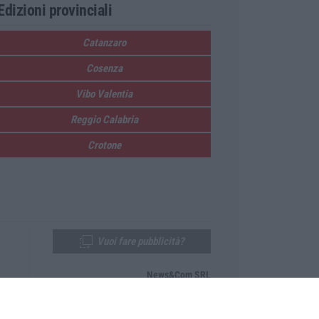
Edizioni provinciali
Catanzaro
Cosenza
Vibo Valentia
Reggio Calabria
Crotone
Vuoi fare pubblicità?
News&Com SRL
Telefono:
0968-53665