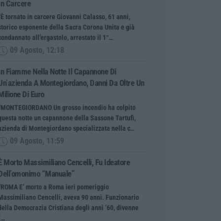
In Carcere
“È tornato in carcere Giovanni Calasso, 61 anni,
storico esponente della Sacra Corona Unita e già
condannato all’ergastolo, arrestato il 1°…
09 Agosto, 12:18
In Fiamme Nella Notte Il Capannone Di
Un’azienda A Montegiordano, Danni Da Oltre Un
Milione Di Euro
“MONTEGIORDANO Un grosso incendio ha colpito
questa notte un capannone della Sassone Tartufi,
azienda di Montegiordano specializzata nella c…
09 Agosto, 11:59
È Morto Massimiliano Cencelli, Fu Ideatore
Dell’omonimo “manuale”
“ROMA E’ morto a Roma ieri pomeriggio
Massimiliano Cencelli, aveva 90 anni. Funzionario
della Democrazia Cristiana degli anni ’60, divenne
f…