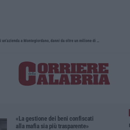
In fiamme nella notte il capannone di un’azienda a Montegiordano, danni da oltre un milione di euro
È morto Ma
«La gestione dei beni confiscati
alla mafia sia più trasparente»