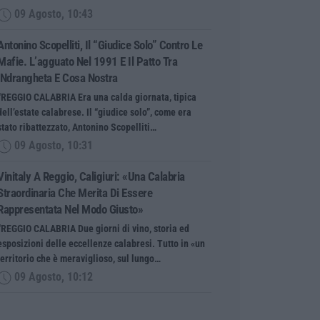
09 Agosto, 10:43
Antonino Scopelliti, Il “giudice Solo” Contro Le
Mafie. L’agguato Nel 1991 E Il Patto Tra
‘ndrangheta E Cosa Nostra
“REGGIO CALABRIA Era una calda giornata, tipica
dell’estate calabrese. Il “giudice solo”, come era
stato ribattezzato, Antonino Scopelliti…
09 Agosto, 10:31
Vinitaly A Reggio, Caligiuri: «Una Calabria
Straordinaria Che Merita Di Essere
Rappresentata Nel Modo Giusto»
“REGGIO CALABRIA Due giorni di vino, storia ed
esposizioni delle eccellenze calabresi. Tutto in «un
territorio che è meraviglioso, sul lungo…
09 Agosto, 10:12