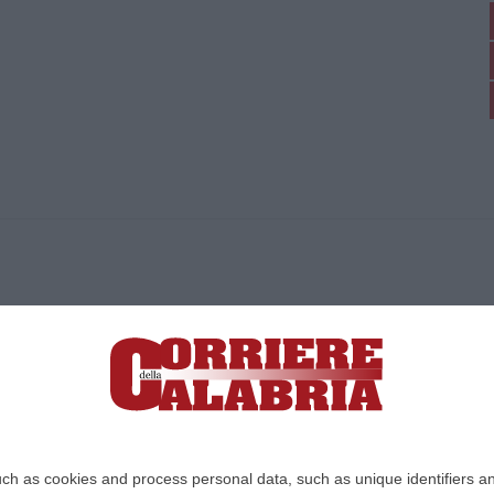
ica di News&Com S.r.l ©2012-
-2026. Tutti i diritti riservati.
ia, Lamezia Terme (CZ)
irettore responsabile Paola Militano |
Privacy
ch as cookies and process personal data, such as unique identifiers an