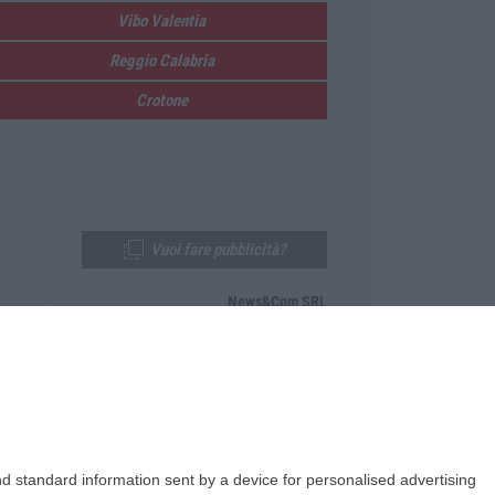
Vibo Valentia
Reggio Calabria
Crotone
Vuoi fare pubblicità?
News&Com SRL
Telefono:
0968-53665
Email:
newsandcom@gmail.com
d standard information sent by a device for personalised advertising