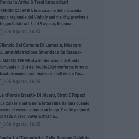
Trenitalia Attiva 8 Treni Straordinari
“REGGIO CALABRIA In occasione della seconda
tappa regionale del Vinitaly and the City, prevista a
Reggio Calabria l’8 e il 9 agosto, Regiona…
06 Agosto, 16:35
Bilancio Del Comune Di Lamezia, Mascaro:
«L’amministrazione Smentisce Sé Stessa»
“LAMEZIA TERME «La deliberazione di Giunta
Comunale n. 214 del 06/08/2026 conferma lo stato
di salute economico-finanziario dell’ente e l’as…
06 Agosto, 16:26
Le «parole Erranti» Di Alvaro, Strati E Repaci
“La Calabria entra nella letteratura italiana quando
smette di essere soltanto un luogo. È nelle pagine di
Corrado Alvaro, Saverio Strati e…
06 Agosto, 16:05
Sanità, La “cassaforte” Della Regione Calabria