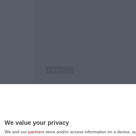
Corriere delle Calabria è una testata giornalist
P.IVA. 03199620794, Via del mare 6/G, S.Eufem
Iscrizione tribunale di Lamezia Terme 5/2011 - D
Effettua una ricerca sul Corriere delle Calabria
We value your privacy
We and our
partners
store and/or access information on a device, su