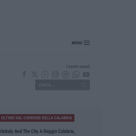
erranti» di Alvaro, Strati e Repaci
MENU
I nostri canali
ULTIME DAL CORRIERE DELLA CALABRIA
Vinitaly And The City A Reggio Calabria,