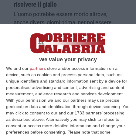
risolvere il giallo
L’uomo potrebbe essere morto altrove,
anche diversi giorni prima, per poi essere
portato nel luogo del ritrovamento in un
secondo momento
Pubblicato il: 22/08/25 – 7:24
We value your privacy
We and our
partners
store and/or access information on a
device, such as cookies and process personal data, such as
unique identifiers and standard information sent by a device for
personalised advertising and content, advertising and content
measurement, audience research and services development.
With your permission we and our partners may use precise
geolocation data and identification through device scanning. You
may click to consent to our and our 1733 partners’ processing
as described above. Alternatively you may click to refuse to
consent or access more detailed information and change your
preferences before consenting.
Please note that some