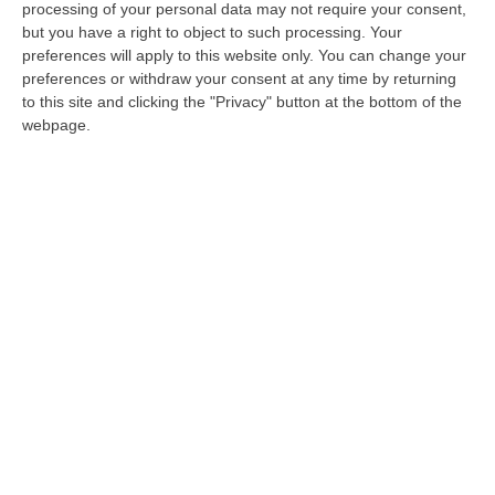
Gioiosa Jonica, 60enne ucciso in
processing of your personal data may not require your consent,
campagna
but you have a right to object to such processing. Your
preferences will apply to this website only. You can change your
Il corpo dell’uomo è stato trovato in un
preferences or withdraw your consent at any time by returning
terreno in cui accudiva alcuni animali.
to this site and clicking the "Privacy" button at the bottom of the
Sarebbe stato raggiunto da un colpo d’arma
webpage.
da fuoco. Indagano i cara…
Pubblicato il: 17/03/20 – 17:29
ULTIME DAL CORRIERE DELLA CALABRIA
Trasporto E Smaltimento Illecito Di Rifiuti, Tre Denunce Nel
Reggino
“REGGIO CALABRIA Prosegue senza sosta l’attività di contrasto ai reati
ambientali condotta dai Carabinieri del Comando Provinciale di Reggio…
07 Agosto, 12:10
Olivicoltura Vicina Al Collasso, Rischio Crisi Senza Precedenti