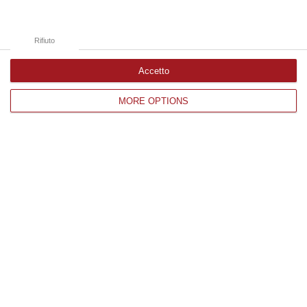
“ROMA Il cavallo deve essere riconosciuto pienamente come parte
integrante dell’agricoltura e non considerato un animale marginale
rispetto…
Rifiuto
07 Agosto, 10:25
Accetto
Edizioni provinciali
MORE OPTIONS
Catanzaro
Cosenza
Vibo Valentia
Reggio Calabria
Crotone