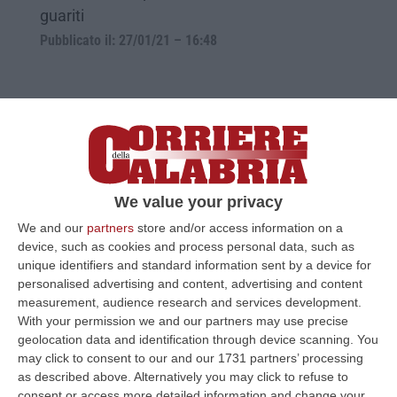
guariti
Pubblicato il: 27/01/21 – 16:48
We value your privacy
We and our
partners
store and/or access information on a
device, such as cookies and process personal data, such as
unique identifiers and standard information sent by a device for
personalised advertising and content, advertising and content
«I danni al territorio sono il risultato di
measurement, audience research and services development.
anni di leggerezze e violenze a danno
With your permission we and our partners may use precise
geolocation data and identification through device scanning. You
della natura»
may click to consent to our and our 1731 partners’ processing
La nota del segretario di Fai-Cisl Calabria,
as described above. Alternatively you may click to refuse to
consent or access more detailed information and change your