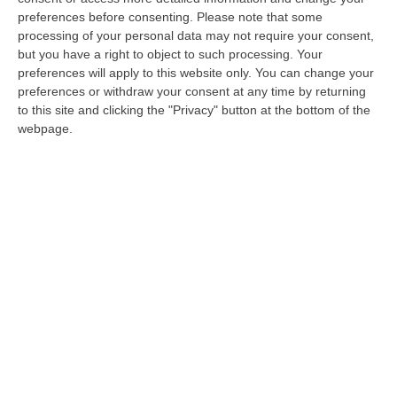
Michele Sapia: «Serve una concezione della
preferences before consenting.
Please note that some
gestione degli spazi verdi non arcaica e
processing of your personal data may not require your consent,
medievale, ma di pre…
but you have a right to object to such processing. Your
preferences will apply to this website only. You can change your
Pubblicato il: 27/01/21 – 16:43
preferences or withdraw your consent at any time by returning
to this site and clicking the "Privacy" button at the bottom of the
webpage.
Covid a Reggio Calabria, dubbi sulla
validità dei test rapidi
I test inviati per effettuare lo screening di