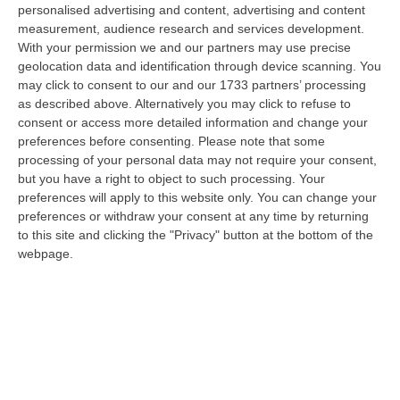
integrante dell’agricoltura e non considerato un animale marginale
personalised advertising and content, advertising and content
rispetto…
measurement, audience research and services development.
07 Agosto, 10:25
With your permission we and our partners may use precise
geolocation data and identification through device scanning. You
Fugge All’alt E Si Getta In Mare, Arrestato Dopo Un Inseguimento
may click to consent to our and our 1733 partners’ processing
as described above. Alternatively you may click to refuse to
Dai Carabinieri Saliti Su Una Barca Privata
consent or access more detailed information and change your
“COSENZA Ha tentato di sfuggire a un controllo dei carabinieri forzando
preferences before consenting.
Please note that some
un posto di blocco, per poi abbandonare l’auto e gettarsi in mare. U…
processing of your personal data may not require your consent,
07 Agosto, 10:17
but you have a right to object to such processing. Your
preferences will apply to this website only. You can change your
Il 15 Agosto Sciopero Del Commercio E Della Distribuzione
preferences or withdraw your consent at any time by returning
Organizzata In Calabria
to this site and clicking the "Privacy" button at the bottom of the
webpage.
“CATANZARO Filcams Cgil, Fisascat Cisl e Uiltucs
Uil Calabria proclamano lo sciopero per l’intero turno di lavoro del 15
agosto 2026. La dec…
07 Agosto, 10:06
Estate, Secondo Weekend Da Bollino “nero” – VIDEO
“ROMA Entra nel vivo l’esodo estivo con la settimana che porta al
Ferragosto, segnata dalla chiusura della gran parte delle attività