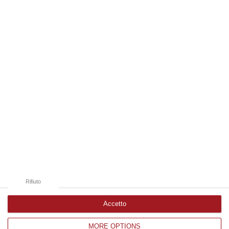
economi…
07 Agosto, 9:55
Edizioni provinciali
Catanzaro
Cosenza
Vibo Valentia
Reggio Calabria
Crotone
Rifiuto
Accetto
MORE OPTIONS