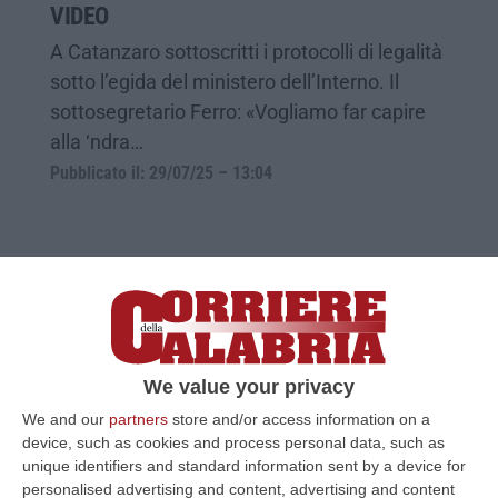
VIDEO
A Catanzaro sottoscritti i protocolli di legalità
sotto l’egida del ministero dell’Interno. Il
sottosegretario Ferro: «Vogliamo far capire
alla ‘ndra…
Pubblicato il: 29/07/25 – 13:04
We value your privacy
We and our
partners
store and/or access information on a
device, such as cookies and process personal data, such as
unique identifiers and standard information sent by a device for
personalised advertising and content, advertising and content