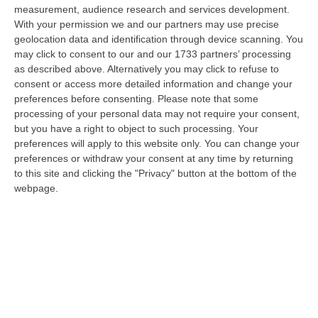
Nuovi ospedali in Calabria, l’obiettivo è
measurement, audience research and services development.
«aumentare al massimo i controlli
With your permission we and our partners may use precise
antimafia senza intralciare i lavori»
geolocation data and identification through device scanning. You
may click to consent to our and our 1733 partners’ processing
Il direttore della Struttura di prevenzione del
as described above. Alternatively you may click to refuse to
Viminale, Canaparo, illustra alla Regione le
consent or access more detailed information and change your
azioni anti-‘ndrangheta nei cantieri. «Una
preferences before consenting.
Please note that some
processing of your personal data may not require your consent,
grande sfida»
but you have a right to object to such processing. Your
Pubblicato il: 14/04/25 – 12:36
preferences will apply to this website only. You can change your
preferences or withdraw your consent at any time by returning
to this site and clicking the "Privacy" button at the bottom of the
webpage.