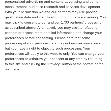
personalised advertising and content, advertising and content
sicurezza vittima di un violento pestaggio avvenuto sulla costa tirrenica
measurement, audience research and services development.
c…
With your permission we and our partners may use precise
10 Agosto, 7:16
geolocation data and identification through device scanning. You
may click to consent to our and our 1733 partners’ processing
Quando Il Bosco Resta Solo
as described above. Alternatively you may click to refuse to
“La Calabria brucia d’estate, ma il fuoco comincia quando le montagne si
consent or access more detailed information and change your
spopolano, quando le campagne vengono abbandonate, quando nei
preferences before consenting.
Please note that some
bosch…
processing of your personal data may not require your consent,
10 Agosto, 7:00
but you have a right to object to such processing. Your
preferences will apply to this website only. You can change your
Statale 106 Senza Pace: Traffico In Tilt Nel Tratto Cosentino Per
preferences or withdraw your consent at any time by returning
to this site and clicking the "Privacy" button at the bottom of the
Un Tir In Fiamme In Galleria
webpage.
“COSENZA Non bastavano gli incidenti, ecco i mezzi in fiamme: oggi un
Tir ha preso fuoco sulla statale 106 nella nuova galleria del terzo me…
09 Agosto, 21:50
Vinitaly And The City, Calderone: «La Calabria Dimostra Vivacità
Imprenditoriale E Crescita Occupazionale»
“REGGIO CALABRIA Arriva puntuale all’area talk del Vinitaly and the city
a Reggio Calabria la ministra del lavoro Marina Elvira Calderone. «…