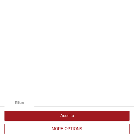
09 Agosto, 20:31
Edizioni provinciali
Catanzaro
Cosenza
Vibo Valentia
Reggio Calabria
Crotone
Rifiuto
Accetto
MORE OPTIONS