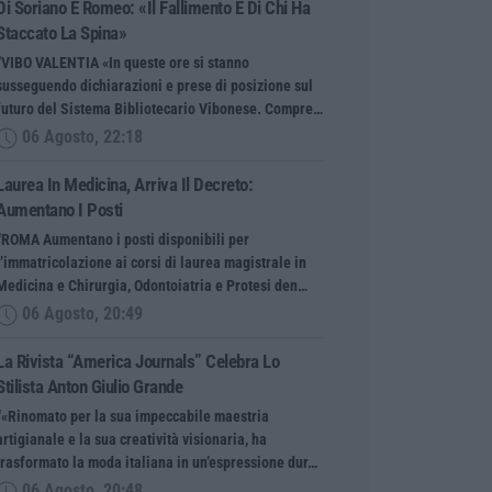
Di Soriano E Romeo: «Il Fallimento È Di Chi Ha
Staccato La Spina»
“VIBO VALENTIA «In queste ore si stanno
susseguendo dichiarazioni e prese di posizione sul
futuro del Sistema Bibliotecario Vibonese. Compre…
06 Agosto, 22:18
Laurea In Medicina, Arriva Il Decreto:
Aumentano I Posti
“ROMA Aumentano i posti disponibili per
l’immatricolazione ai corsi di laurea magistrale in
Medicina e Chirurgia, Odontoiatria e Protesi den…
06 Agosto, 20:49
La Rivista “America Journals” Celebra Lo
Stilista Anton Giulio Grande
“«Rinomato per la sua impeccabile maestria
artigianale e la sua creatività visionaria, ha
trasformato la moda italiana in un’espressione dur…
06 Agosto, 20:48