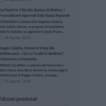
Dai Piani Per Il Rischio Sismico Al Welfare, I
Provvedimenti Approvati Dalla Giunta Regionale
“CATANZARO La Giunta della Regione Calabria,
nella seduta odierna, su proposta del presidente
Roberto Occhiuto, ha approvato il nuovo Protoc…
06 Agosto, 20:03
Reggio Calabria, Bernini In Visita Alla
Mediterranea: «Qui La Facoltà Di Medicina?
Valuteremo La Domanda»
“REGGIO CALABRIA La ministra dell’Università e
della ricerca Anna Maria Bernini ha visitato oggi la
Mediterranea di Reggio Calabria, accompa…
06 Agosto, 19:49
Edizioni provinciali