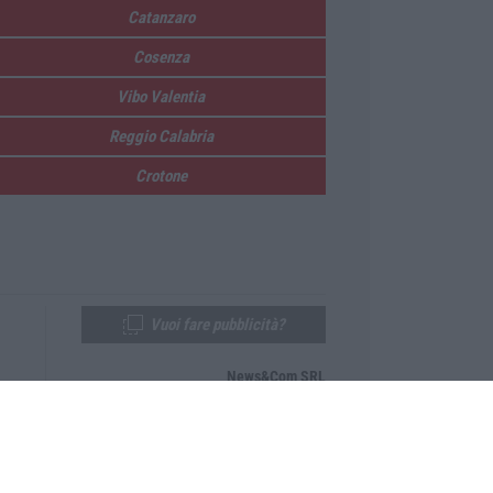
Catanzaro
Cosenza
Vibo Valentia
Reggio Calabria
Crotone
Vuoi fare pubblicità?
News&Com SRL
Telefono:
0968-53665
Email:
newsandcom@gmail.com