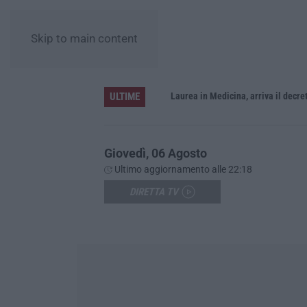
Skip to main content
ULTIME
Sistema bibliotecario vibonese, la dura replica di Soriano e Romeo: «Il fallimento è di chi ha staccato la spina»
Laurea in Medicina, arriva il decreto:
Giovedì, 06 Agosto
Ultimo aggiornamento alle 22:18
DIRETTA TV