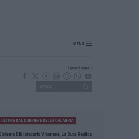
“America Journals” celebra lo stilista Anton Giulio Grande
MENU
I nostri canali
ULTIME DAL CORRIERE DELLA CALABRIA
Sistema Bibliotecario Vibonese, La Dura Replica