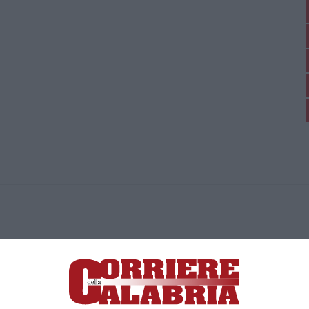
ica di News&Com S.r.l ©2012-
-2026. Tutti i diritti riservati.
ia, Lamezia Terme (CZ)
irettore responsabile Paola Militano |
Privacy