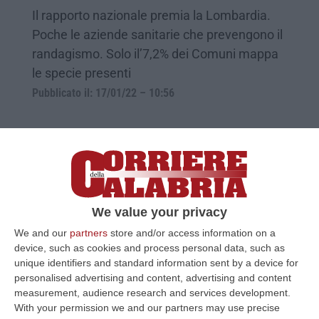
Il rapporto nazionale premia la Lombardia.
Poche le aziende sanitarie che prevengono il
randagismo. Solo il’7,2% dei Comuni mappa
le specie presenti
Pubblicato il: 17/01/22 – 10:56
We value your privacy
We and our
partners
store and/or access information on a
device, such as cookies and process personal data, such as
unique identifiers and standard information sent by a device for
personalised advertising and content, advertising and content
measurement, audience research and services development.
Inchiesta sui canili-lager nel Reggino, in
With your permission we and our partners may use precise