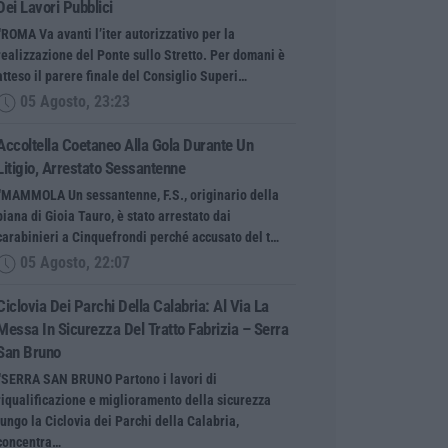
Dei Lavori Pubblici
“ROMA Va avanti l’iter autorizzativo per la
realizzazione del Ponte sullo Stretto. Per domani è
atteso il parere finale del Consiglio Superi…
05 Agosto, 23:23
Accoltella Coetaneo Alla Gola Durante Un
Litigio, Arrestato Sessantenne
“MAMMOLA Un sessantenne, F.S., originario della
piana di Gioia Tauro, è stato arrestato dai
carabinieri a Cinquefrondi perché accusato del t…
05 Agosto, 22:07
Ciclovia Dei Parchi Della Calabria: Al Via La
Messa In Sicurezza Del Tratto Fabrizia – Serra
San Bruno
“SERRA SAN BRUNO Partono i lavori di
riqualificazione e miglioramento della sicurezza
lungo la Ciclovia dei Parchi della Calabria,
concentra…