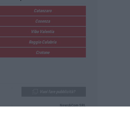
Catanzaro
Cosenza
Vibo Valentia
Reggio Calabria
Crotone
Vuoi fare pubblicità?
News&Com SRL
Telefono:
0968-53665
Email:
newsandcom@gmail.com