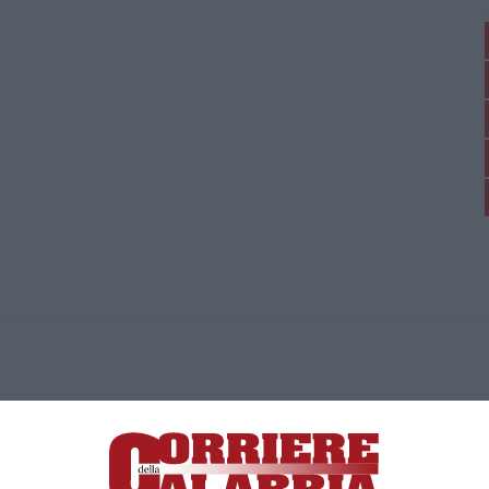
ica di News&Com S.r.l ©2012-
-2026. Tutti i diritti riservati.
ia, Lamezia Terme (CZ)
irettore responsabile Paola Militano |
Privacy