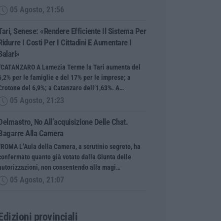
05 Agosto, 21:56
Tari, Senese: «Rendere Efficiente Il Sistema Per
Ridurre I Costi Per I Cittadini E Aumentare I
Salari»
“CATANZARO A Lamezia Terme la Tari aumenta del
6,2% per le famiglie e del 17% per le imprese; a
Crotone del 6,9%; a Catanzaro dell’1,63%. A…
05 Agosto, 21:23
Delmastro, No All’acquisizione Delle Chat.
Bagarre Alla Camera
“ROMA L’Aula della Camera, a scrutinio segreto, ha
confermato quanto già votato dalla Giunta delle
autorizzazioni, non consentendo alla magi…
05 Agosto, 21:07
Edizioni provinciali