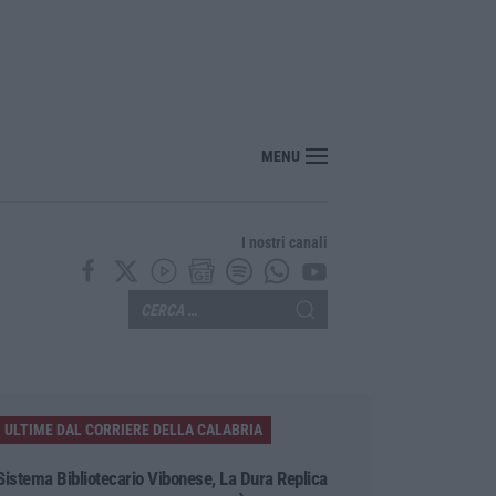
“America Journals” celebra lo stilista Anton Giulio Grande
MENU
I nostri canali
ULTIME DAL CORRIERE DELLA CALABRIA
Sistema Bibliotecario Vibonese, La Dura Replica