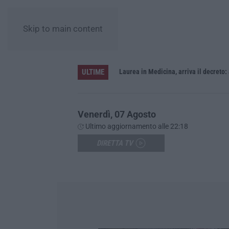
Skip to main content
ULTIME
Sistema bibliotecario vibonese, la dura replica di Soriano e Romeo: «Il fallimento è di chi ha staccato la spina»
Laurea in Medicina, arriva il decreto:
Venerdì, 07 Agosto
Ultimo aggiornamento alle 22:18
DIRETTA TV