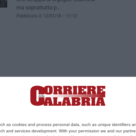
ma soprattutto p…
Pubblicato il: 12/01/18 – 11:12
ica di News&Com S.r.l ©2012-
-2026. Tutti i diritti riservati.
ia, Lamezia Terme (CZ)
irettore responsabile Paola Militano |
Privacy
ch as cookies and process personal data, such as unique identifiers an
rch and services development.
With your permission we and our partner