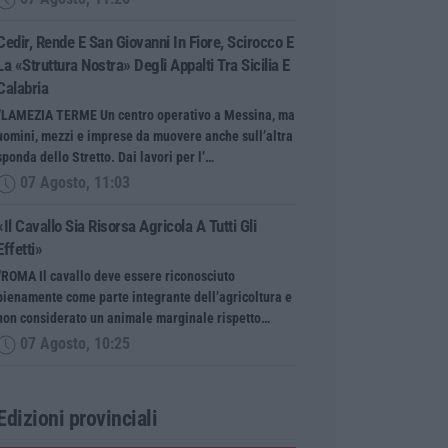
Cedir, Rende E San Giovanni In Fiore, Scirocco E
La «struttura Nostra» Degli Appalti Tra Sicilia E
Calabria
“LAMEZIA TERME Un centro operativo a Messina, ma
uomini, mezzi e imprese da muovere anche sull’altra
sponda dello Stretto. Dai lavori per l’…
07 Agosto, 11:03
«Il Cavallo Sia Risorsa Agricola A Tutti Gli
Effetti»
“ROMA Il cavallo deve essere riconosciuto
pienamente come parte integrante dell’agricoltura e
non considerato un animale marginale rispetto…
07 Agosto, 10:25
Edizioni provinciali