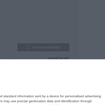
Vuoi fare pubblicità?
News&Com SRL
Telefono:
0968-53665
Email:
newsandcom@gmail.com
d standard information sent by a device for personalised advertising
s may use precise geolocation data and identification through