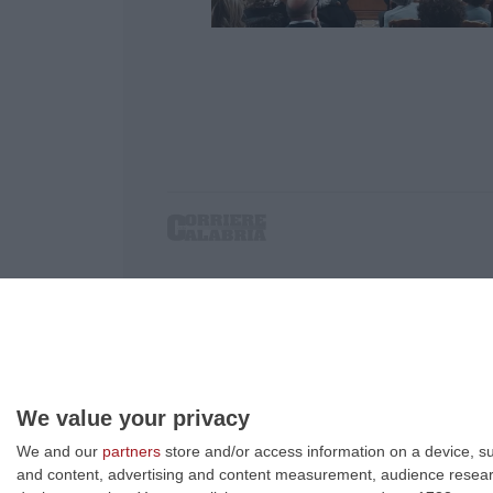
Corriere delle Calabria è una testata giornalist
P.IVA. 03199620794, Via del mare 6/G, S.Eufem
Iscrizione tribunale di Lamezia Terme 5/2011 - D
Effettua una ricerca sul Corriere delle Calabria
We value your privacy
We and our
partners
store and/or access information on a device, su
and content, advertising and content measurement, audience resea