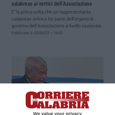
calabrese ai vertici dell’Associazione
E’ la prima volta che un rappresentante
calabrese entra a far parte dell’organo di
governo dell’Associazione a livello nazionale
Pubblicato il: 03/04/25 – 16:07
Sangalli: «Con la riforma del fisco
We value your privacy
stimiamo 6 miliardi di consumi in più»