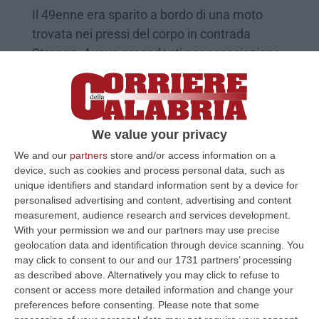
Il 49enne era sparito a bordo di una moto
trovata nei pressi del corpo in contrada
Strange. Aveva precedenti per associazione
mafiosa
Pubblicato il: 03/09/23 – 9:42
We value your privacy
We and our
partners
store and/or access information on a
device, such as cookies and process personal data, such as
unique identifiers and standard information sent by a device for
personalised advertising and content, advertising and content
measurement, audience research and services development.
With your permission we and our partners may use precise
geolocation data and identification through device scanning. You
may click to consent to our and our 1731 partners’ processing
as described above. Alternatively you may click to refuse to
consent or access more detailed information and change your
Giallo a Corigliano Rossano, scomparso da
preferences before consenting.
Please note that some