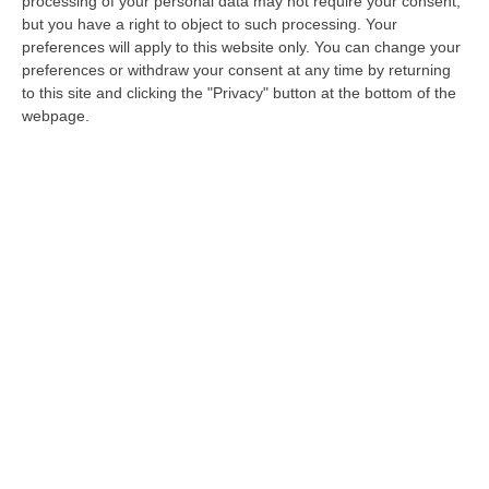
giorni il 49enne Carmine Morello
processing of your personal data may not require your consent,
but you have a right to object to such processing. Your
L’uomo era stato coinvolto in passato
preferences will apply to this website only. You can change your
nell’operazione antimafia “Stop”. Si sarebbe
preferences or withdraw your consent at any time by returning
allontanato su uno scooter, indagano i
to this site and clicking the "Privacy" button at the bottom of the
webpage.
carabinieri
Pubblicato il: 12/08/23 – 7:42
ULTIME DAL CORRIERE DELLA CALABRIA
Sistema Bibliotecario Vibonese, La Dura Replica Di Soriano E
Romeo: «Il Fallimento È Di Chi Ha Staccato La Spina»
“VIBO VALENTIA «In queste ore si stanno susseguendo dichiarazioni e
prese di posizione sul futuro del Sistema Bibliotecario Vibonese.
Compre…
06 Agosto, 22:18
Laurea In Medicina, Arriva Il Decreto: Aumentano I Posti