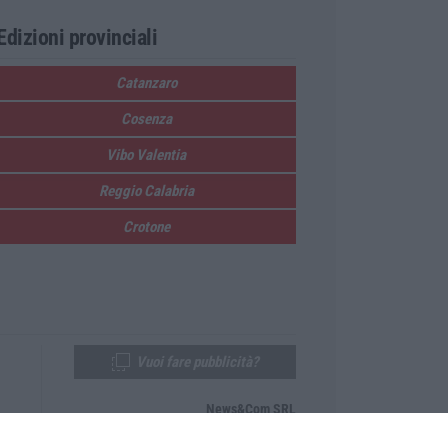
Edizioni provinciali
Catanzaro
Cosenza
Vibo Valentia
Reggio Calabria
Crotone
Vuoi fare pubblicità?
News&Com SRL