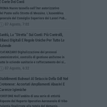
E Corte Dei Conti
“ROMA Nuovo tassello nell’iter autorizzativo
del Ponte sullo Stretto di Messina. L’Assemblea
generale del Consiglio Superiore dei Lavori Pub…
07 Agosto, 7:02
Sanità, La “stretta” Sui Conti: Più Controlli,
Bilanci Digitali E Regole Uniche Per Tutte Le
Aziende
“CATANZARO Digitalizzazione dei processi
amministrativi, controllo di gestione uniforme in
tutte le aziende sanitarie e rafforzamento dei si…
07 Agosto, 6:32
Stabilimenti Balneari Al Setaccio Della Gdf Nel
Crotonese: Accertati Ampliamenti Abusivi E
Carenze Igieniche
“CROTONE Nell’ambito di una serie di attività
disposte dal Reparto Operativo Aeronavale di Vibo
Valentia finalizzate alla tutela del demanio…