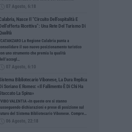
07 Agosto, 6:18
Calabria, Nasce Il “Circuito Dell’ospitalità E
Dell’offerta Ricettiva”: Una Rete Del Turismo Di
Qualità
“CATANZARO La Regione Calabria punta a
consolidare il suo nuovo posizionamento turistico
con uno strumento che premia la qualità
dell’accogl…
07 Agosto, 6:10
Sistema Bibliotecario Vibonese, La Dura Replica
Di Soriano E Romeo: «Il Fallimento È Di Chi Ha
Staccato La Spina»
“VIBO VALENTIA «In queste ore si stanno
susseguendo dichiarazioni e prese di posizione sul
futuro del Sistema Bibliotecario Vibonese. Compre…
06 Agosto, 22:18