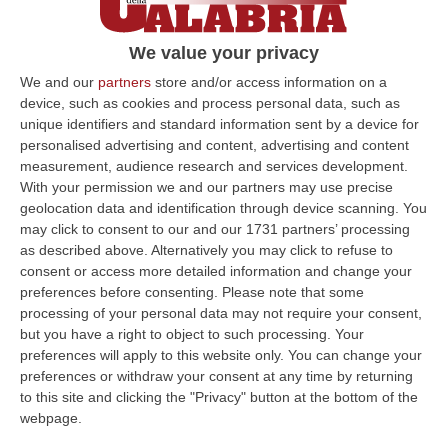
dirigenti»
Gli avvocati di Antonio Messina: «Solo Paolo
We value your privacy
Romeo intervenne per “La Perla dello
We and our
partners
store and/or access information on a
Stretto”. Clamoroso travisamento di una
device, such as cookies and process personal data, such as
unique identifiers and standard information sent by a device for
intercettazione»
personalised advertising and content, advertising and content
Pubblicato il: 11/06/22 – 14:08
measurement, audience research and services development.
With your permission we and our partners may use precise
geolocation data and identification through device scanning. You
may click to consent to our and our 1731 partners’ processing
ULTIME DAL CORRIERE DELLA CALABRIA
as described above. Alternatively you may click to refuse to
consent or access more detailed information and change your
Reggio Calabria, Bernini In Visita Alla Mediterranea: «Qui La
preferences before consenting.
Please note that some
Facoltà Di Medicina? Valuteremo La Domanda»
processing of your personal data may not require your consent,
“REGGIO CALABRIA La ministra dell’Università e della ricerca Anna Maria
but you have a right to object to such processing. Your
Bernini ha visitato oggi la Mediterranea di Reggio Calabria, accompa…
preferences will apply to this website only. You can change your
preferences or withdraw your consent at any time by returning
06 Agosto, 19:49
to this site and clicking the "Privacy" button at the bottom of the
webpage.
L’estate Di Sangue Sulle Strade Vibonesi, Le Vite Spezzate Di
Carmelo E Andrea E Una Provincia Sotto Shock