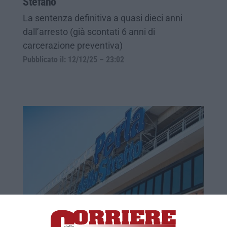
Stefano
La sentenza definitiva a quasi dieci anni
dall’arresto (già scontati 6 anni di
carcerazione preventiva)
Pubblicato il: 12/12/25 – 23:02
Gotha, condanna annullata per l’ex sindaco
di Villa San Giovanni. «Non interferì sui