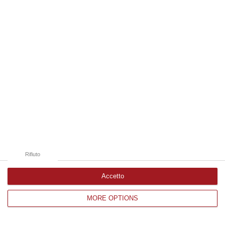
Edizioni provinciali
Catanzaro
Cosenza
Vibo Valentia
Reggio Calabria
Crotone
Rifiuto
Accetto
MORE OPTIONS
Corriere delle Calabria è una testata giornalistica di News&Com S.r.l
©2012-
-2026. Tutti i diritti riservati.