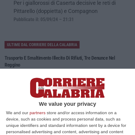
Per i giallorossi di Caserta decisive le reti di
Pittarello (doppietta) e Compagnon
Pubblicato il: 05/09/24 – 21:31
ULTIME DAL CORRIERE DELLA CALABRIA
Trasporto E Smaltimento Illecito Di Rifiuti, Tre Denunce Nel
Reggino
“REGGIO CALABRIA Prosegue senza sosta l’attività di contrasto ai reati
ambientali condotta dai Carabinieri del Comando Provinciale di Reggio…
07 Agosto, 12:10
Olivicoltura Vicina Al Collasso, Rischio Crisi Senza Precedenti
We value your privacy
“ROMA A poche settimane dall’avvio della nuova campagna olearia, il
We and our
partners
store and/or access information on a
comparto olivicolo italiano vive una delle crisi più gravi della sua sto…
device, such as cookies and process personal data, such as
07 Agosto, 11:43
unique identifiers and standard information sent by a device for
personalised advertising and content, advertising and content