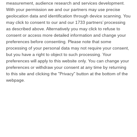
Schiavonea, Distrutti I Mezzi Del Cantiere Dell’azienda Del
measurement, audience research and services development.
Presidente Di Ance Calabria Rugna – FOTO
With your permission we and our partners may use precise
“CATANZARO All’alba, nel cantiere del lungomare di Schiavonea, in
geolocation data and identification through device scanning. You
provincia di Cosenza, c’erano soltanto mezzi devastati e anni di lavoro
may click to consent to our and our 1733 partners’ processing
co…
as described above. Alternatively you may click to refuse to
consent or access more detailed information and change your
07 Agosto, 11:26
preferences before consenting.
Please note that some
processing of your personal data may not require your consent,
Cedir, Rende E San Giovanni In Fiore, Scirocco E La «struttura
but you have a right to object to such processing. Your
Nostra» Degli Appalti Tra Sicilia E Calabria
preferences will apply to this website only. You can change your
“LAMEZIA TERME Un centro operativo a Messina, ma uomini, mezzi e
preferences or withdraw your consent at any time by returning
imprese da muovere anche sull’altra sponda dello Stretto. Dai lavori per
to this site and clicking the "Privacy" button at the bottom of the
l’…
webpage.
07 Agosto, 11:03
«Il Cavallo Sia Risorsa Agricola A Tutti Gli Effetti»
“ROMA Il cavallo deve essere riconosciuto pienamente come parte
integrante dell’agricoltura e non considerato un animale marginale
rispetto…
07 Agosto, 10:25