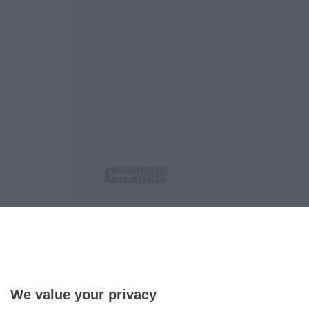
Corriere delle Calabria è una testata giornalist
P.IVA. 03199620794, Via del mare 6/G, S.Eufem
Iscrizione tribunale di Lamezia Terme 5/2011 - D
Effettua una ricerca sul Corriere delle Calabria
We value your privacy