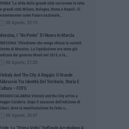
“ROMA “La sfida delle grandi città correremo in tutte
le grandi città Milano, Bologna, Roma e Napoli. Ci
presenteremo come Futuro nazionale…
08 Agosto, 22:19
Messina, I “No Ponte” Di Nuovo In Marcia
“MESSINA “Chiediamo che venga chiusa la società
Stretto di Messina. La liquidazione era stata già
indicata dal governo Monti nel 2013, e la…
08 Agosto, 21:20
Vinitaly And The City A Reggio: Il Grande
Abbraccio Tra Identità Del Territorio, Storia E
Cultura – FOTO
“REGGIO CALABRIA Vinitaly and the City arriva a
Reggio Calabria. Dopo il successo dell’edizione di
Sibari, dove la manifestazione ha fatto s…
08 Agosto, 20:47
Pride, La “prima Volta” Dell’onda Arcobaleno A