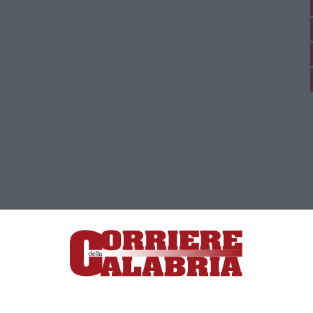
ica di News&Com S.r.l ©2012-
-2026. Tutti i diritti riservati.
ia, Lamezia Terme (CZ)
irettore responsabile Paola Militano |
Privacy