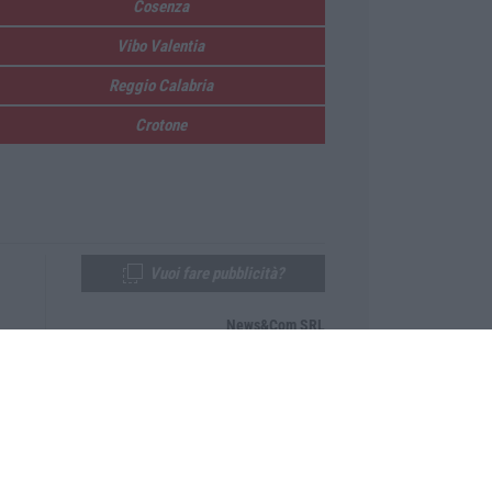
Cosenza
Vibo Valentia
Reggio Calabria
Crotone
Vuoi fare pubblicità?
News&Com SRL
Telefono:
0968-53665
Email:
newsandcom@gmail.com