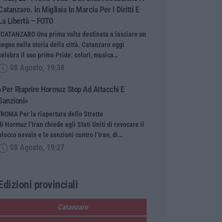
Catanzaro. In Migliaia In Marcia Per I Diritti E
La Libertà – FOTO
“CATANZARO Una prima volta destinata a lasciare un
segno nella storia della città. Catanzaro oggi
celebra il suo primo Pride: colori, musica…
08 Agosto, 19:38
«Per Riaprire Hormuz Stop Ad Attacchi E
Sanzioni»
“ROMA Per la riapertura dello Stretto
di Hormuz l’Iran chiede agli Stati Uniti di revocare il
blocco navale e le sanzioni contro l’Iran, di…
08 Agosto, 19:27
Edizioni provinciali
Catanzaro