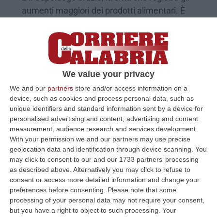
aumenti maggiori dei prodotti alimentari. È
anche al secondo posto in Italia per caro
ristorante
Pubblicato il: 18/12/22 – 12:19
We value your privacy
We and our
partners
store and/or access information on a
device, such as cookies and process personal data, such as
unique identifiers and standard information sent by a device for
personalised advertising and content, advertising and content
measurement, audience research and services development.
With your permission we and our partners may use precise
geolocation data and identification through device scanning. You
may click to consent to our and our 1733 partners’ processing
as described above. Alternatively you may click to refuse to
consent or access more detailed information and change your
Capodanno all’Orso Cattivo, qualità per
preferences before consenting.
Please note that some
processing of your personal data may not require your consent,
stare bene insieme
but you have a right to object to such processing. Your