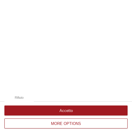
06 Agosto, 7:57
Edizioni provinciali
Catanzaro
Cosenza
Vibo Valentia
Reggio Calabria
Crotone
Rifiuto
Accetto
MORE OPTIONS
Corriere delle Calabria è una testata giornalistica di News&Com S.r.l