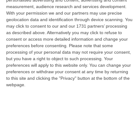
personalised advertising and content, advertising and content
“Ieri era una splendida mattinata di sole e il Ministro delle Infrastrutture
measurement, audience research and services development.
e dei Trasporti, Matteo Salvini, ha appena sventato l’ennesimo…
With your permission we and our partners may use precise
06 Agosto, 9:12
geolocation data and identification through device scanning. You
may click to consent to our and our 1731 partners’ processing
171 Nuovi Poliziotti In Calabria: Ecco Come Saranno Distribuiti
as described above. Alternatively you may click to refuse to
Nelle Cinque Province
consent or access more detailed information and change your
preferences before consenting.
Please note that some
“«Sono 171 le nuove unità di personale della Polizia di Stato destinate
processing of your personal data may not require your consent,
alla Calabria nell’ambito del piano assegnazioni del Dipartimento de…
but you have a right to object to such processing. Your
06 Agosto, 8:56
preferences will apply to this website only. You can change your
preferences or withdraw your consent at any time by returning
Svolta Nell’Afam: I Diplomi Diventano Lauree E Lauree Magistrali
to this site and clicking the "Privacy" button at the bottom of the
“ROMA Da ora in poi i diplomi accademici di primo livello rilasciati dalle
webpage.
istituzioni dell’Alta Formazione Artistica, Musicale e Coreutica…
06 Agosto, 8:09
Depuratori E Illeciti Ambientali: Contestato Danno Erariale Da
600mila Euro Nel Catanzarese – VIDEO
“CATANZARO La Procura regionale della Corte dei Conti della Calabria
ha notificato a nove tra persone giuridiche e fisiche (tra cui tre funz…