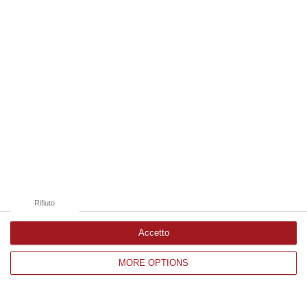
Edizioni provinciali
Catanzaro
Cosenza
Vibo Valentia
Reggio Calabria
Crotone
Rifiuto
Accetto
MORE OPTIONS
Corriere delle Calabria è una testata giornalistica di News&Com S.r.l
©2012-
-2026. Tutti i diritti riservati.
P.IVA. 03199620794, Via del mare 6/G, S.Eufemia, Lamezia Terme