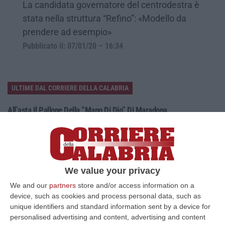
La candidata governatore del centrodestra è
stata nella struttura “Refino”: «Modello da
prendere ad esempio»
Pubblicato il: 07/01/20 – 16:34
ULTIME DAL CORRIERE DELLA CALABRIA
All’asta Il Pallone Della “mano Di Dio” Di Maradona
“ROMA Il pallone con cui Diego Maradona segnò durante la storica
vittoria dell’Argentina sull’Inghilterra ai Mondiali del 1986 potrebbe
esse…
08 Agosto, 23:28
We value your privacy
Milano, Vannacci Candida Il Generale Burgio
We and our
partners
store and/or access information on a
“ROMA “La sfida delle grandi città correremo in tutte le grandi città
device, such as cookies and process personal data, such as
Milano, Bologna, Roma e Napoli. Ci presenteremo come Futuro
unique identifiers and standard information sent by a device for
nazionale…
personalised advertising and content, advertising and content