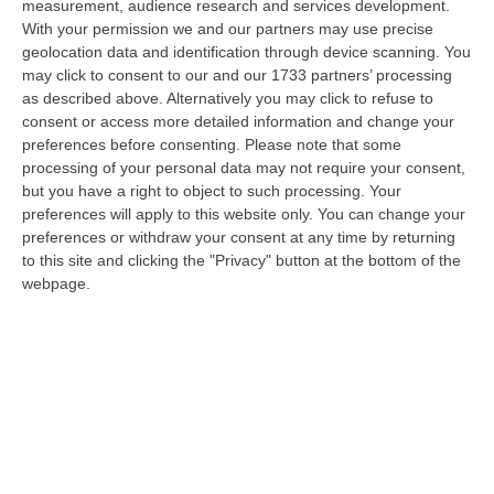
08 Agosto, 22:19
measurement, audience research and services development.
With your permission we and our partners may use precise
Messina, I “No Ponte” Di Nuovo In Marcia
geolocation data and identification through device scanning. You
may click to consent to our and our 1733 partners’ processing
“MESSINA “Chiediamo che venga chiusa la società Stretto di Messina. La
as described above. Alternatively you may click to refuse to
liquidazione era stata già indicata dal governo Monti nel 2013, e la…
consent or access more detailed information and change your
08 Agosto, 21:20
preferences before consenting.
Please note that some
processing of your personal data may not require your consent,
Vinitaly And The City A Reggio: Il Grande Abbraccio Tra Identità
but you have a right to object to such processing. Your
Del Territorio, Storia E Cultura – FOTO
preferences will apply to this website only. You can change your
“REGGIO CALABRIA Vinitaly and the City arriva a Reggio Calabria. Dopo il
preferences or withdraw your consent at any time by returning
successo dell’edizione di Sibari, dove la manifestazione ha fatto s…
to this site and clicking the "Privacy" button at the bottom of the
webpage.
08 Agosto, 20:47
Pride, La “prima Volta” Dell’onda Arcobaleno A Catanzaro. In
Migliaia In Marcia Per I Diritti E La Libertà – FOTO
“CATANZARO Una prima volta destinata a lasciare un segno nella storia
della città. Catanzaro oggi celebra il suo primo Pride: colori, musica…
08 Agosto, 19:38