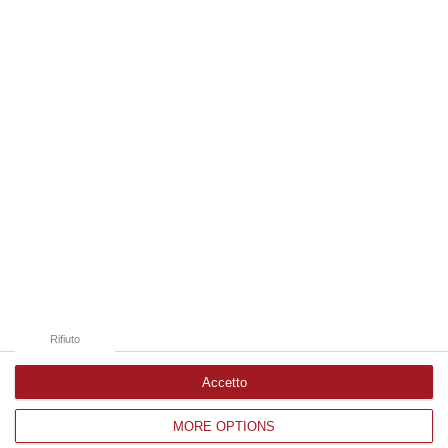
06 Agosto, 9:25
Edizioni provinciali
Catanzaro
Cosenza
Vibo Valentia
Reggio Calabria
Crotone
Rifiuto
Accetto
MORE OPTIONS