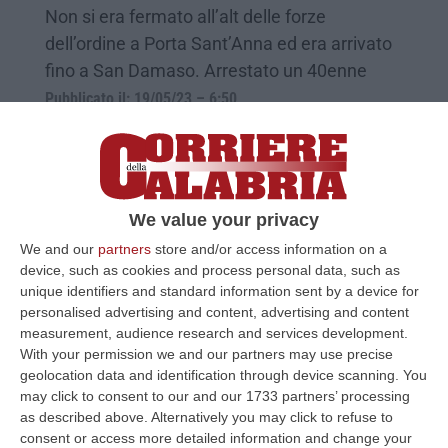
Non si era fermato all’alt delle forze
dell’ordine a Porta Sant’Anna ed era arrivato
fino a San Damaso. Arrestato un 40enne
Pubblicato il: 19/05/23 – 6:50
We value your privacy
We and our
partners
store and/or access information on a
device, such as cookies and process personal data, such as
unique identifiers and standard information sent by a device for
personalised advertising and content, advertising and content
measurement, audience research and services development.
With your permission we and our partners may use precise
geolocation data and identification through device scanning. You
Città del Vaticano, Diddi neo promotore di
may click to consent to our and our 1733 partners’ processing
Giustizia
as described above. Alternatively you may click to refuse to
consent or access more detailed information and change your