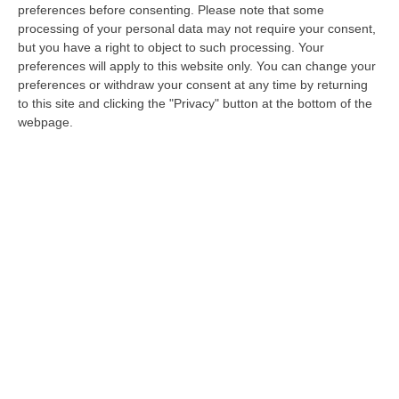
Il docente di Diritto processuale penale
preferences before consenting.
Please note that some
dell’Unical è stato nominato da Papa
processing of your personal data may not require your consent,
but you have a right to object to such processing. Your
Francesco
preferences will apply to this website only. You can change your
Pubblicato il: 23/09/22 – 12:17
preferences or withdraw your consent at any time by returning
to this site and clicking the "Privacy" button at the bottom of the
webpage.
Vaticano, il Papa incontra i pellegrini
dell'Eparchia di Lungro
Sono arrivati a Roma per il centenario