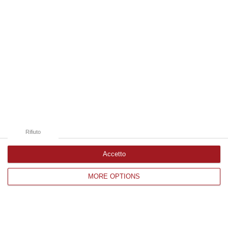
messa per la consegna dei “pallii” agli
arcivescovi metropoliti nomina…
Pubblicato il: 29/06/15 – 10:14
Rifiuto
Accetto
MORE OPTIONS
I lavoratori vibonesi in udienza dal Papa
VIBO VALENTIA Sono partiti ieri sera a bordo
di tre pullman i duecento lavoratori vibonesi