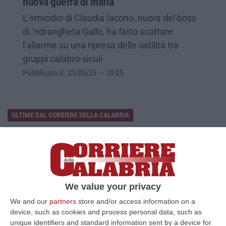
nuova guerra di mafia
L’omicidio di Claudia Iacono, nuora del boss
di ‘ndrangheta Gallo, ha fatto scattare
l’allarme su una ripresa delle ostilità tra
gruppi calabro-siculi
Pubblicato il: 21/05/23 – 10:25
ULTIME DAL CORRIERE DELLA CALABRIA
Sistema Bibliotecario Vibonese, La Dura Replica Di Soriano E
Romeo: «Il Fallimento È Di Chi Ha Staccato La Spina»
“VIBO VALENTIA «In queste ore si stanno susseguendo dichiarazioni e
prese di posizione sul futuro del Sistema Bibliotecario Vibonese.
Compre…
We value your privacy
06 Agosto, 22:18
We and our
partners
store and/or access information on a
device, such as cookies and process personal data, such as
Laurea In Medicina, Arriva Il Decreto: Aumentano I Posti
unique identifiers and standard information sent by a device for