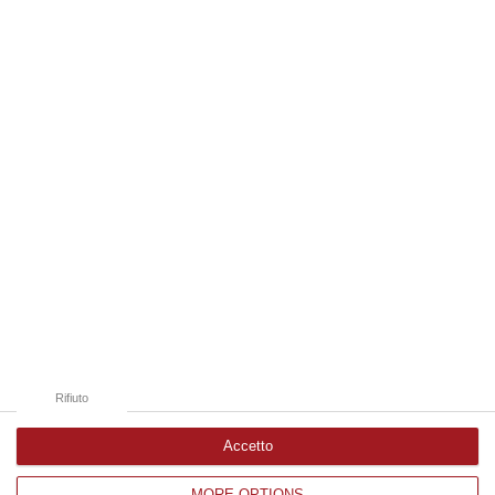
“REGGIO CALABRIA La ministra dell’Università e della ricerca Anna Maria
Bernini ha visitato oggi la Mediterranea di Reggio Calabria, accompa…
06 Agosto, 19:49
Edizioni provinciali
Catanzaro
Cosenza
Vibo Valentia
Reggio Calabria
Crotone
Rifiuto
Accetto
MORE OPTIONS