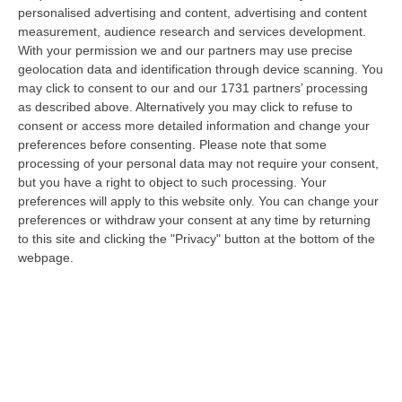
“ROMA Aumentano i posti disponibili per l’immatricolazione ai corsi di
personalised advertising and content, advertising and content
laurea magistrale in Medicina e Chirurgia, Odontoiatria e Protesi den…
measurement, audience research and services development.
With your permission we and our partners may use precise
06 Agosto, 20:49
geolocation data and identification through device scanning. You
may click to consent to our and our 1731 partners’ processing
La Rivista “America Journals” Celebra Lo Stilista Anton Giulio
as described above. Alternatively you may click to refuse to
Grande
consent or access more detailed information and change your
“«Rinomato per la sua impeccabile maestria artigianale e la sua
preferences before consenting.
Please note that some
creatività visionaria, ha trasformato la moda italiana in un’espressione
processing of your personal data may not require your consent,
dur…
but you have a right to object to such processing. Your
06 Agosto, 20:48
preferences will apply to this website only. You can change your
preferences or withdraw your consent at any time by returning
Dai Piani Per Il Rischio Sismico Al Welfare, I Provvedimenti
to this site and clicking the "Privacy" button at the bottom of the
Approvati Dalla Giunta Regionale
webpage.
“CATANZARO La Giunta della Regione Calabria, nella seduta odierna, su
proposta del presidente Roberto Occhiuto, ha approvato il nuovo Protoc…
06 Agosto, 20:03
Reggio Calabria, Bernini In Visita Alla Mediterranea: «Qui La
Facoltà Di Medicina? Valuteremo La Domanda»