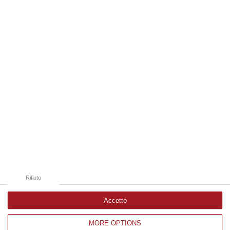
spazzatura parzialmente dati alle fiamme. È questo lo scenario di gra…
07 Agosto, 7:47
Edizioni provinciali
Catanzaro
Cosenza
Vibo Valentia
Reggio Calabria
Crotone
Rifiuto
Accetto
MORE OPTIONS