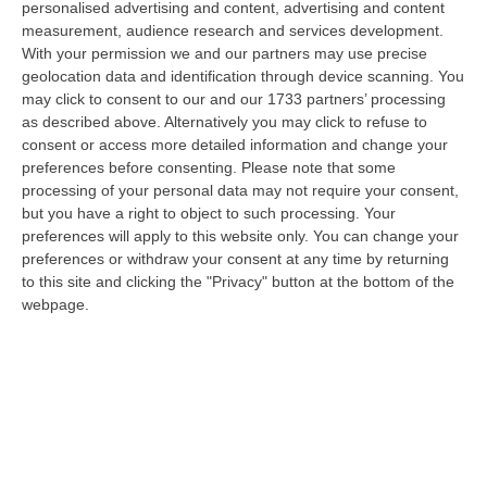
personalised advertising and content, advertising and content
“PETILIA POLICASTRO Nell’ambito dell’intensificazione dei servizi di
measurement, audience research and services development.
controllo del territorio disposti dalla Compagnia Carabinieri di Petili…
With your permission we and our partners may use precise
07 Agosto, 8:27
geolocation data and identification through device scanning. You
may click to consent to our and our 1733 partners’ processing
Etna, Fontana Di Lava: Voli Dirottati
as described above. Alternatively you may click to refuse to
“CATANIA Nuova fase parossistica sull’Etna con fontana di lava presente
consent or access more detailed information and change your
al cratere Voragine e una nube eruttiva che si disperde in direzione…
preferences before consenting.
Please note that some
processing of your personal data may not require your consent,
07 Agosto, 8:07
but you have a right to object to such processing. Your
preferences will apply to this website only. You can change your
La Spesa Per I Farmaci Sfiora I 40 Miliardi: Aumento Del 6% Nel
preferences or withdraw your consent at any time by returning
2025
to this site and clicking the "Privacy" button at the bottom of the
“ROMA Cresce la spesa farmaceutica in Italia, raggiungendo i 39,3
webpage.
miliardi di euro complessivi nel 2025, con un aumento del 6% rispetto
all’…
07 Agosto, 8:01
Isola Capo Rizzuto, Sequestrata Discarica Abusiva A Pochi Passi
Dal Centro
“CROTONE Elettrodomestici abbandonati, copertoni, plastica e sacchi di