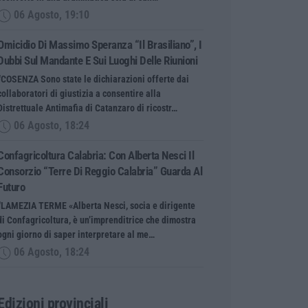
06 Agosto, 19:10
Omicidio Di Massimo Speranza “il Brasiliano”, I
Dubbi Sul Mandante E Sui Luoghi Delle Riunioni
“COSENZA Sono state le dichiarazioni offerte dai
collaboratori di giustizia a consentire alla
Distrettuale Antimafia di Catanzaro di ricostr…
06 Agosto, 18:24
Confagricoltura Calabria: Con Alberta Nesci Il
Consorzio “Terre Di Reggio Calabria” Guarda Al
Futuro
“LAMEZIA TERME «Alberta Nesci, socia e dirigente
di Confagricoltura, è un’imprenditrice che dimostra
ogni giorno di saper interpretare al me…
06 Agosto, 18:24
Edizioni provinciali