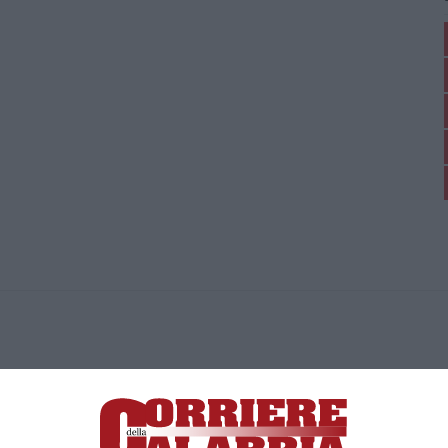
ica di News&Com S.r.l ©2012-
-2026. Tutti i diritti riservati.
ia, Lamezia Terme (CZ)
irettore responsabile Paola Militano |
Privacy