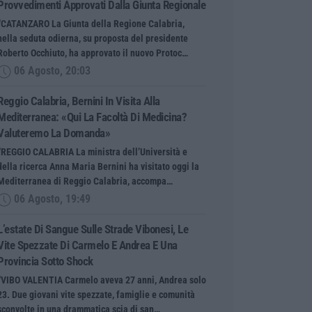
Provvedimenti Approvati Dalla Giunta Regionale
“CATANZARO La Giunta della Regione Calabria,
nella seduta odierna, su proposta del presidente
Roberto Occhiuto, ha approvato il nuovo Protoc…
06 Agosto, 20:03
Reggio Calabria, Bernini In Visita Alla
Mediterranea: «Qui La Facoltà Di Medicina?
Valuteremo La Domanda»
“REGGIO CALABRIA La ministra dell’Università e
della ricerca Anna Maria Bernini ha visitato oggi la
Mediterranea di Reggio Calabria, accompa…
06 Agosto, 19:49
L’estate Di Sangue Sulle Strade Vibonesi, Le
Vite Spezzate Di Carmelo E Andrea E Una
Provincia Sotto Shock
“VIBO VALENTIA Carmelo aveva 27 anni, Andrea solo
23. Due giovani vite spezzate, famiglie e comunità
sconvolte in una drammatica scia di san…