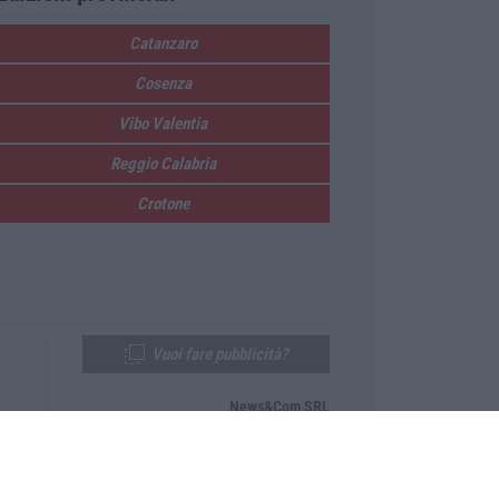
Catanzaro
Cosenza
Vibo Valentia
Reggio Calabria
Crotone
Vuoi fare pubblicità?
News&Com SRL
Telefono:
0968-53665
Email:
newsandcom@gmail.com