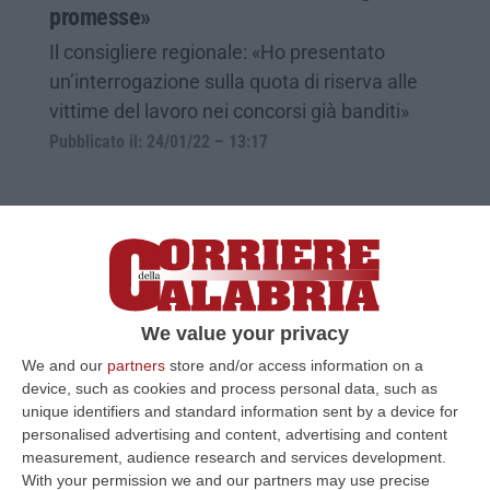
promesse»
Il consigliere regionale: «Ho presentato
un’interrogazione sulla quota di riserva alle
vittime del lavoro nei concorsi già banditi»
Pubblicato il: 24/01/22 – 13:17
We value your privacy
We and our
partners
store and/or access information on a
device, such as cookies and process personal data, such as
unique identifiers and standard information sent by a device for
personalised advertising and content, advertising and content
La Regione stoppa due concorsi. «Violano
measurement, audience research and services development.
With your permission we and our partners may use precise