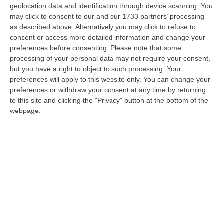
le norme»
geolocation data and identification through device scanning. You
Le selezioni avviate il 29 dicembre 2020 sono
may click to consent to our and our 1733 partners’ processing
as described above. Alternatively you may click to refuse to
state annullate dopo il parere del Collegio dei
consent or access more detailed information and change your
revisori dei conti. Saltano 27 assunzioni
preferences before consenting.
Please note that some
Pubblicato il: 08/07/21 – 14:13
processing of your personal data may not require your consent,
but you have a right to object to such processing. Your
preferences will apply to this website only. You can change your
preferences or withdraw your consent at any time by returning
to this site and clicking the "Privacy" button at the bottom of the
webpage.
I concorsi sospetti e le denunce (senza
nomi) di Tansi