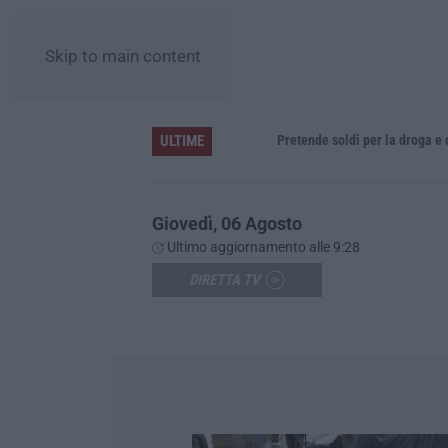
Skip to main content
ULTIME
Giornata Enzo Tortora. La Camera penale di Cosenza: dopo l’astensionismo, una campagna di alfabetizzazione costituzionale
Pretende soldi per la droga e devasta
Giovedì, 06 Agosto
Ultimo aggiornamento alle 9:28
DIRETTA TV