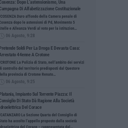
Cosenza: Dopo L’astensionismo, Una
Campagna Di Alfabetizzazione Costituzionale
“COSENZA Duro affondo della Camera penale di
Cosenza dopo le astensioni di Pd, Movimento 5
Stelle e Alleanza Verdi al voto per la istituzion…
06 Agosto, 9:28
Pretende Soldi Per La Droga E Devasta Casa:
Arrestato 44enne A Crotone
“CROTONE La Polizia di Stato, nell’ambito dei servizi
di controllo del territorio predisposti dal Questore
della provincia di Crotone Renato…
06 Agosto, 9:25
Platania, Impianto Sul Torrente Piazza: Il
Consiglio Di Stato Dà Ragione Alla Società
Idroelettrica Del Corace
“CATANZARO La Sezione Quarta del Consiglio di
Stato ha accolto l’appello proposto dalla società
Idroelettrica del Corace – rappresentata dal…