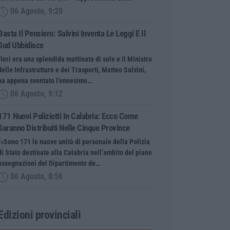
06 Agosto, 9:20
Basta Il Pensiero: Salvini Inventa Le Leggi E Il
Sud Ubbidisce
“Ieri era una splendida mattinata di sole e il Ministro
delle Infrastrutture e dei Trasporti, Matteo Salvini,
ha appena sventato l’ennesimo…
06 Agosto, 9:12
171 Nuovi Poliziotti In Calabria: Ecco Come
Saranno Distribuiti Nelle Cinque Province
“«Sono 171 le nuove unità di personale della Polizia
di Stato destinate alla Calabria nell’ambito del piano
assegnazioni del Dipartimento de…
06 Agosto, 8:56
Edizioni provinciali