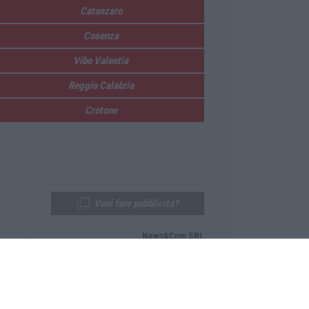
Catanzaro
Cosenza
Vibo Valentia
Reggio Calabria
Crotone
Vuoi fare pubblicità?
News&Com SRL
Telefono:
0968-53665
Email:
newsandcom@gmail.com