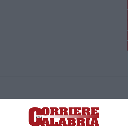
ica di News&Com S.r.l ©2012-
-2026. Tutti i diritti riservati.
ia, Lamezia Terme (CZ)
irettore responsabile Paola Militano |
Privacy