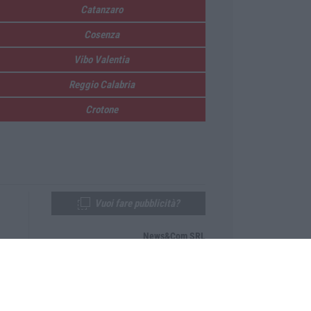
Catanzaro
Cosenza
Vibo Valentia
Reggio Calabria
Crotone
Vuoi fare pubblicità?
News&Com SRL
Telefono:
0968-53665
Email:
newsandcom@gmail.com