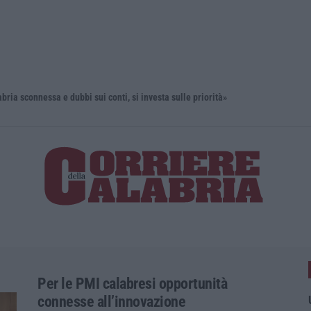
onnessa e dubbi sui conti, si investa sulle priorità»
“Puca” a V
Per le PMI calabresi opportunità
connesse all’innovazione