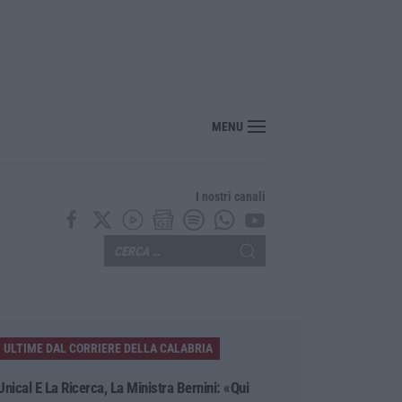
enezia con il sostegno della Calabria Film Commission
MENU
I nostri canali
ULTIME DAL CORRIERE DELLA CALABRIA
Unical E La Ricerca, La Ministra Bernini: «Qui