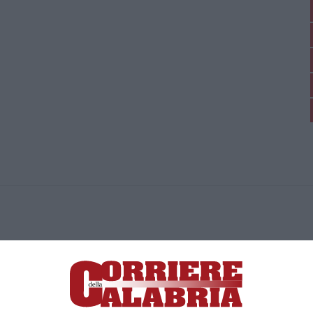
ica di News&Com S.r.l ©2012-
-2026. Tutti i diritti riservati.
ia, Lamezia Terme (CZ)
irettore responsabile Paola Militano |
Privacy