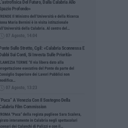
L’astrofisica Del Futuro, Dalla Calabria Allo
Spazio Profondo»
“RENDE Il Ministro dell’Università e della Ricerca
Anna Maria Bernini è in visita istituzionale
all’Università della Calabria. Al centro del…
07 Agosto, 14:04
Ponte Sullo Stretto, Cgil: «Calabria Sconnessa E
Dubbi Sui Conti, Si Investa Sulle Priorità»
“LAMEZIA TERME “Il via libera dato alla
progettazione esecutiva del Ponte da parte del
Consiglio Superiore dei Lavori Pubblici non
modifica…
07 Agosto, 13:23
“Puca” A Venezia Con Il Sostegno Della
Calabria Film Commission
“ROMA “Puca” della regista pugliese Sara Scalera,
girato interamente in Calabria negli spettacolari
scenari dei Calanchi di Palizzi e con il…