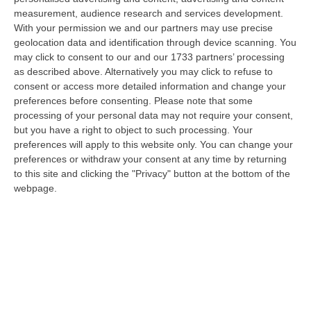
08 Agosto, 11:40
measurement, audience research and services development.
With your permission we and our partners may use precise
Vinitaly A Reggio Calabria, Cisl E Fai Cisl: «Occasione Di Grande
geolocation data and identification through device scanning. You
Rilievo Per Il Territorio»
may click to consent to our and our 1733 partners’ processing
“REGGIO CALABRIA L’approdo di Vinitaly a Reggio Calabria rappresenta
as described above. Alternatively you may click to refuse to
un’occasione di grande rilievo per il territorio metropolitano e per l’…
consent or access more detailed information and change your
preferences before consenting.
Please note that some
08 Agosto, 11:04
processing of your personal data may not require your consent,
but you have a right to object to such processing. Your
Università, Il Mur Aumenta Le Risorse Per Gli Atenei Della
preferences will apply to this website only. You can change your
Calabria. Assegnati 199 Milioni Di Euro
preferences or withdraw your consent at any time by returning
“ROMA Aumentano le risorse al sistema universitario calabrese. Il
to this site and clicking the "Privacy" button at the bottom of the
Ministro dell’Università e della Ricerca, Anna Maria Bernini, ha firmato
webpage.
i…
08 Agosto, 10:58
Occhiuto: «Marcinelle Tra Le Pagine Più Dolorose Della Storia
Italiana»
“«L’8 agosto 1956 rimane una delle pagine più dolorose della storia
dell’emigrazione italiana. A Marcinelle, in Belgio, 262 minatori persero…
08 Agosto, 10:53