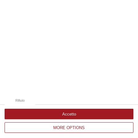
Edizioni provinciali
Catanzaro
Cosenza
Vibo Valentia
Reggio Calabria
Crotone
Rifiuto
Accetto
MORE OPTIONS
Corriere delle Calabria è una testata giornalistica di News&Com S.r.l