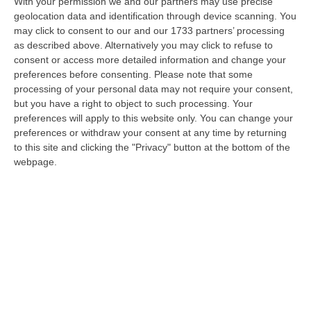
With your permission we and our partners may use precise
Domenica 11 agosto alle ore 21:15 allo
geolocation data and identification through device scanning. You
Stadio Olimpico Grande Torino si
may click to consent to our and our 1733 partners’ processing
disputeranno i 32esimi della Coppa Italia
as described above. Alternatively you may click to refuse to
consent or access more detailed information and change your
Pubblicato il: 05/07/24 – 18:24
preferences before consenting.
Please note that some
processing of your personal data may not require your consent,
but you have a right to object to such processing. Your
preferences will apply to this website only. You can change your
preferences or withdraw your consent at any time by returning
to this site and clicking the "Privacy" button at the bottom of the
webpage.
Coppa Italia 2024-2025, ecco chi
affronteranno Catanzaro e Cosenza
Le due calabresi di B in caso di passaggio del