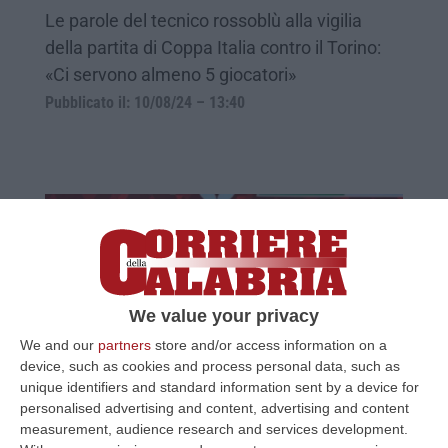
Le parole del tecnico rossoblù alla vigilia
della partita di Coppa Italia contro il Torino:
«Ci servono almeno 5 giocatori»
Pubblicato il: 10/08/24 – 13:40
We value your privacy
We and our
partners
store and/or access information on a
device, such as cookies and process personal data, such as
unique identifiers and standard information sent by a device for
Coppa Italia, il Cosenza contro il Torino: il
personalised advertising and content, advertising and content
Catanzaro fa visita all’Empoli
measurement, audience research and services development.