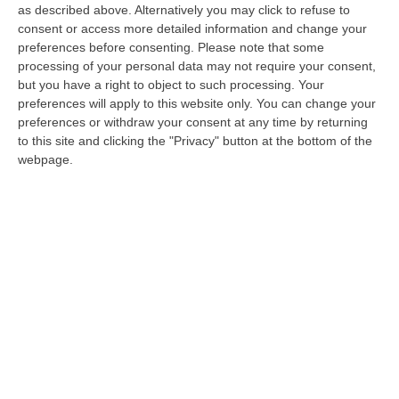
as described above. Alternatively you may click to refuse to
CORIGLIANO Si è parlato di nuove frontiere di
consent or access more detailed information and change your
preferences before consenting.
Please note that some
sviluppo nei settori delle costruzioni e della
processing of your personal data may not require your consent,
distribuzione edile in Calabria durante il
but you have a right to object to such processing. Your
convegno svol…
preferences will apply to this website only. You can change your
preferences or withdraw your consent at any time by returning
Pubblicato il: 25/02/17 – 8:53
to this site and clicking the "Privacy" button at the bottom of the
webpage.
Partoriente bloccata dalla neve e salvata