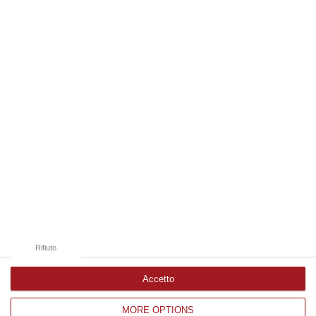
Vincenzo Marsiglia
CORIGLIANO CALABRO La Loft Gallery di
Corigliano Calabro ospita la personale del
poliedrico e celebre artista calabrese
Vincenzo Marsiglia dal titolo…
Pubblicato il: 07/12/16 – 10:36
Rifiuto
Accetto
MORE OPTIONS