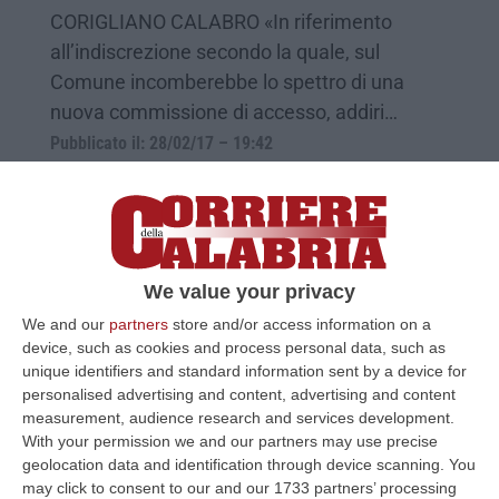
CORIGLIANO CALABRO «In riferimento
all’indiscrezione secondo la quale, sul
Comune incomberebbe lo spettro di una
nuova commissione di accesso, addiri…
Pubblicato il: 28/02/17 – 19:42
We value your privacy
We and our
partners
store and/or access information on a
device, such as cookies and process personal data, such as
unique identifiers and standard information sent by a device for
personalised advertising and content, advertising and content
measurement, audience research and services development.
With your permission we and our partners may use precise
A Corigliano l'incontro sulle opportunità
geolocation data and identification through device scanning. You
may click to consent to our and our 1733 partners’ processing
nel settore edile