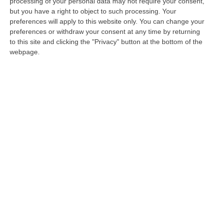
Coronavirus, Sapia (M5S) scrive a Gratteri:
processing of your personal data may not require your consent,
but you have a right to object to such processing. Your
«Assunzioni insufficienti in sanità»
preferences will apply to this website only. You can change your
Il deputato chiede che «siano accertati i fatti
preferences or withdraw your consent at any time by returning
e le eventuali responsabilità penali ove in
to this site and clicking the "Privacy" button at the bottom of the
webpage.
Calabria vi fossero problemi di incapacità o
inadeguatezz…
Pubblicato il: 05/03/20 – 13:00
ULTIME DAL CORRIERE DELLA CALABRIA
Nasconde Droga Sotto Un Masso In Una Via Di Roccabernarda,
Denunciato Un Uomo
“PETILIA POLICASTRO Prosegue senza sosta l’attività di contrasto alla
diffusione delle sostanze stupefacenti condotta dai Carabinieri della…
09 Agosto, 7:55
Il Killer Nascosto Nel Buio E La «condanna A Morte» Decisa Dalla