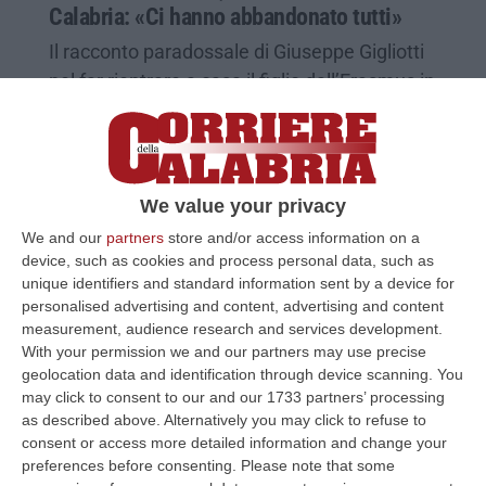
Calabria: «Ci hanno abbandonato tutti»
Il racconto paradossale di Giuseppe Gigliotti
nel far rientrare a casa il figlio dall’Erasmus in
questo periodo. «Mi hanno denunciato
penalmente. Avr…
Pubblicato il: 24/03/20 – 14:12
We value your privacy
We and our
partners
store and/or access information on a
device, such as cookies and process personal data, such as
unique identifiers and standard information sent by a device for
personalised advertising and content, advertising and content
measurement, audience research and services development.
With your permission we and our partners may use precise
geolocation data and identification through device scanning. You
may click to consent to our and our 1733 partners’ processing
as described above. Alternatively you may click to refuse to
consent or access more detailed information and change your
preferences before consenting.
Please note that some