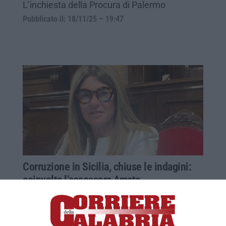
L’inchiesta della Procura di Palermo
Pubblicato il: 18/11/25 – 19:47
Corruzione in Sicilia, chiuse le indagini:
coinvolta l’assessora Amata
La procura di Palermo ipotizza un patto di
scambio tra l’esponente di Fdi e
l’imprenditrice Cannariato