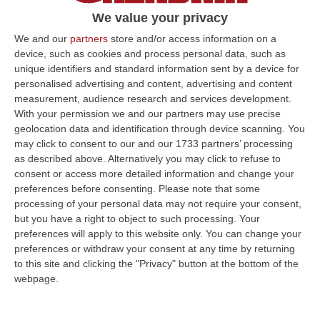
Pubblicato il: 07/07/25 – 12:44
We value your privacy
We and our
partners
store and/or access information on a
device, such as cookies and process personal data, such as
unique identifiers and standard information sent by a device for
ULTIME DAL CORRIERE DELLA CALABRIA
personalised advertising and content, advertising and content
measurement, audience research and services development.
Leucemia Mieloide Acuta, Da Una Ricerca Nuove Terapie Per
With your permission we and our partners may use precise
Superare La Resistenza Ai Farmaci
geolocation data and identification through device scanning. You
“ROMA I farmaci mirati contro la mutazione di FLT3 nella leucemia
may click to consent to our and our 1733 partners’ processing
mieloide acuta (Lma) uccidono le cellule tumorali attivando la
as described above. Alternatively you may click to refuse to
ferroptosi…
consent or access more detailed information and change your
preferences before consenting.
Please note that some
07 Agosto, 18:43
processing of your personal data may not require your consent,
but you have a right to object to such processing. Your
Musica D’autore E Desideri Sotto Le Stelle, La “Notte Dei Falò”
preferences will apply to this website only. You can change your
Torna A Schiavonea
preferences or withdraw your consent at any time by returning
“CORIGLIANO ROSSANOLa spiaggia di Schiavonea a Corigliano-Rossano
to this site and clicking the "Privacy" button at the bottom of the
nella notte di San Lorenzo ospita la seconda edizione della “Notte dei
webpage.
Fal…
07 Agosto, 18:19