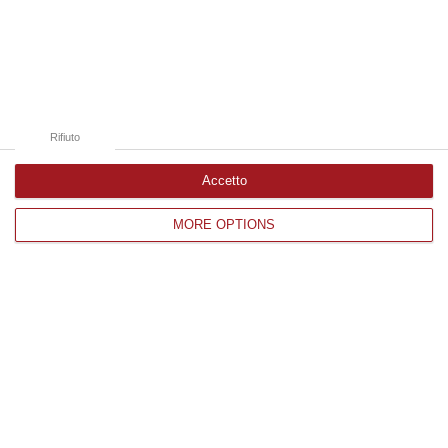
Edizioni provinciali
Catanzaro
Cosenza
Rifiuto
Vibo Valentia
Reggio Calabria
Accetto
Crotone
MORE OPTIONS
Corriere delle Calabria è una testata giornalistica di News&Com S.r.l
©2012-
-2026. Tutti i diritti riservati.
P.IVA. 03199620794, Via del mare 6/G, S.Eufemia, Lamezia Terme