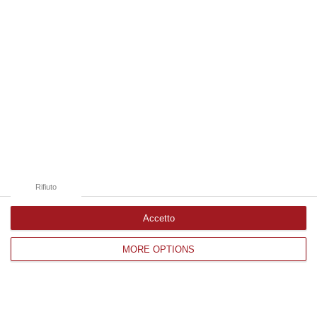
Catanzaro
Cosenza
Vibo Valentia
Reggio Calabria
Crotone
Rifiuto
Accetto
Corriere delle Calabria è una testata giornalistica di News&Com S.r.l
MORE OPTIONS
©2012-
-2026. Tutti i diritti riservati.
P.IVA. 03199620794, Via del mare 6/G, S.Eufemia, Lamezia Terme
(CZ)
Iscrizione tribunale di Lamezia Terme 5/2011 - Direttore