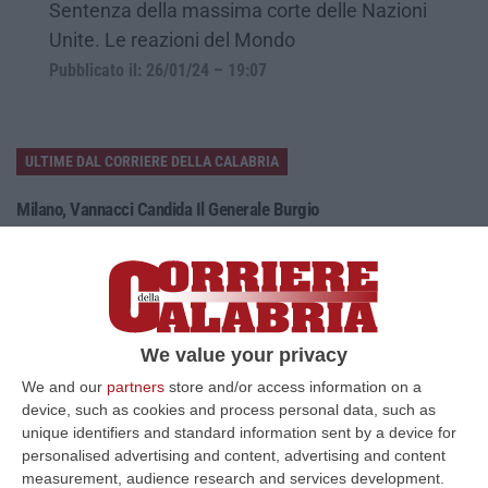
Sentenza della massima corte delle Nazioni
Unite. Le reazioni del Mondo
Pubblicato il: 26/01/24 – 19:07
ULTIME DAL CORRIERE DELLA CALABRIA
Milano, Vannacci Candida Il Generale Burgio
“ROMA “La sfida delle grandi città correremo in tutte le grandi città
Milano, Bologna, Roma e Napoli. Ci presenteremo come Futuro
nazionale…
08 Agosto, 22:19
We value your privacy
Messina, I “No Ponte” Di Nuovo In Marcia
We and our
partners
store and/or access information on a
“MESSINA “Chiediamo che venga chiusa la società Stretto di Messina. La
device, such as cookies and process personal data, such as
liquidazione era stata già indicata dal governo Monti nel 2013, e la…
unique identifiers and standard information sent by a device for
08 Agosto, 21:20
personalised advertising and content, advertising and content
measurement, audience research and services development.
Vinitaly And The City A Reggio: Il Grande Abbraccio Tra Identità