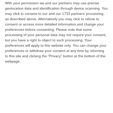
With your permission we and our partners may use precise
Del Territorio, Storia E Cultura – FOTO
geolocation data and identification through device scanning. You
“REGGIO CALABRIA Vinitaly and the City arriva a Reggio Calabria. Dopo il
may click to consent to our and our 1733 partners’ processing
successo dell’edizione di Sibari, dove la manifestazione ha fatto s…
as described above. Alternatively you may click to refuse to
08 Agosto, 20:47
consent or access more detailed information and change your
preferences before consenting.
Please note that some
Pride, La “prima Volta” Dell’onda Arcobaleno A Catanzaro. In
processing of your personal data may not require your consent,
but you have a right to object to such processing. Your
Migliaia In Marcia Per I Diritti E La Libertà – FOTO
preferences will apply to this website only. You can change your
“CATANZARO Una prima volta destinata a lasciare un segno nella storia
preferences or withdraw your consent at any time by returning
della città. Catanzaro oggi celebra il suo primo Pride: colori, musica…
to this site and clicking the "Privacy" button at the bottom of the
08 Agosto, 19:38
webpage.
«Per Riaprire Hormuz Stop Ad Attacchi E Sanzioni»
“ROMA Per la riapertura dello Stretto di Hormuz l’Iran chiede agli Stati
Uniti di revocare il blocco navale e le sanzioni contro l’Iran, di…
08 Agosto, 19:27
Edizioni provinciali