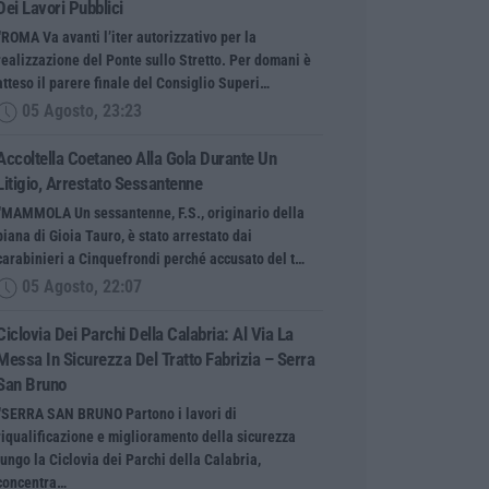
Dei Lavori Pubblici
“ROMA Va avanti l’iter autorizzativo per la
realizzazione del Ponte sullo Stretto. Per domani è
atteso il parere finale del Consiglio Superi…
05 Agosto, 23:23
Accoltella Coetaneo Alla Gola Durante Un
Litigio, Arrestato Sessantenne
“MAMMOLA Un sessantenne, F.S., originario della
piana di Gioia Tauro, è stato arrestato dai
carabinieri a Cinquefrondi perché accusato del t…
05 Agosto, 22:07
Ciclovia Dei Parchi Della Calabria: Al Via La
Messa In Sicurezza Del Tratto Fabrizia – Serra
San Bruno
“SERRA SAN BRUNO Partono i lavori di
riqualificazione e miglioramento della sicurezza
lungo la Ciclovia dei Parchi della Calabria,
concentra…