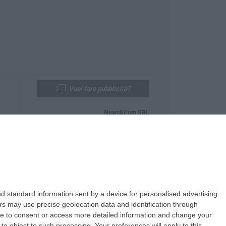
Vuoi fare pubblicità?
News&Com SRL
Telefono:
0968-53665
Email:
newsandcom@gmail.com
d standard information sent by a device for personalised advertising
s may use precise geolocation data and identification through
use to consent or access more detailed information and change your
o object to such processing. Your preferences will apply to this