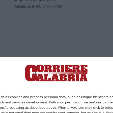
Pubblicato il: 09/07/20 – 7:09
ica di News&Com S.r.l ©2012-
-2026. Tutti i diritti riservati.
ia, Lamezia Terme (CZ)
irettore responsabile Paola Militano |
Privacy
ch as cookies and process personal data, such as unique identifiers an
rch and services development.
With your permission we and our partner
Design:
cfweb
ers’ processing as described above. Alternatively you may click to ref
your personal data may not require your consent, but you have a right t