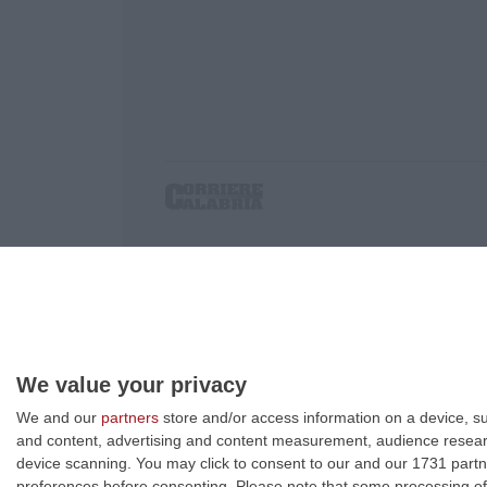
Corriere delle Calabria è una testata giornalist
P.IVA. 03199620794, Via del mare 6/G, S.Eufem
Iscrizione tribunale di Lamezia Terme 5/2011 - D
Effettua una ricerca sul Corriere delle Calabria
We value your privacy
We and our
partners
store and/or access information on a device, su
and content, advertising and content measurement, audience resea
device scanning. You may click to consent to our and our 1731 partn
preferences before consenting.
Please note that some processing of 