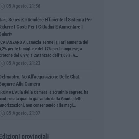
05 Agosto, 21:56
Tari, Senese: «Rendere Efficiente Il Sistema Per
Ridurre I Costi Per I Cittadini E Aumentare I
Salari»
“CATANZARO A Lamezia Terme la Tari aumenta del
6,2% per le famiglie e del 17% per le imprese; a
Crotone del 6,9%; a Catanzaro dell’1,63%. A…
05 Agosto, 21:23
Delmastro, No All’acquisizione Delle Chat.
Bagarre Alla Camera
“ROMA L’Aula della Camera, a scrutinio segreto, ha
confermato quanto già votato dalla Giunta delle
autorizzazioni, non consentendo alla magi…
05 Agosto, 21:07
Edizioni provinciali