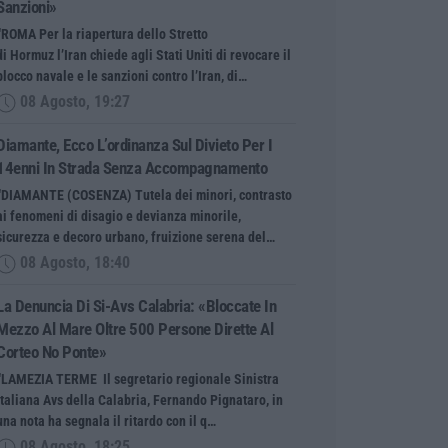
Sanzioni»
“ROMA Per la riapertura dello Stretto
di Hormuz l’Iran chiede agli Stati Uniti di revocare il
blocco navale e le sanzioni contro l’Iran, di…
08 Agosto, 19:27
Diamante, Ecco L’ordinanza Sul Divieto Per I
14enni In Strada Senza Accompagnamento
“DIAMANTE (COSENZA) Tutela dei minori, contrasto
ai fenomeni di disagio e devianza minorile,
sicurezza e decoro urbano, fruizione serena del…
08 Agosto, 18:40
La Denuncia Di Si-Avs Calabria: «Bloccate In
Mezzo Al Mare Oltre 500 Persone Dirette Al
Corteo No Ponte»
“LAMEZIA TERME Il segretario regionale Sinistra
Italiana Avs della Calabria, Fernando Pignataro, in
una nota ha segnala il ritardo con il q…
08 Agosto, 18:25