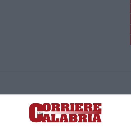
ica di News&Com S.r.l ©2012-
-2026. Tutti i diritti riservati.
ia, Lamezia Terme (CZ)
irettore responsabile Paola Militano |
Privacy