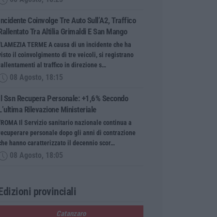
Incidente Coinvolge Tre Auto Sull’A2, Traffico
Rallentato Tra Altilia Grimaldi E San Mango
“LAMEZIA TERME A causa di un incidente che ha
visto il coinvolgimento di tre veicoli, si registrano
rallentamenti al traffico in direzione s…
08 Agosto, 18:15
Il Ssn Recupera Personale: +1,6% Secondo
L’ultima Rilevazione Ministeriale
“ROMA Il Servizio sanitario nazionale continua a
recuperare personale dopo gli anni di contrazione
che hanno caratterizzato il decennio scor…
08 Agosto, 18:05
Edizioni provinciali
Catanzaro