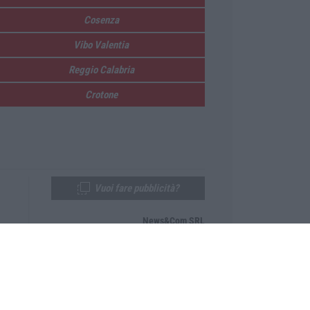
Cosenza
Vibo Valentia
Reggio Calabria
Crotone
Vuoi fare pubblicità?
News&Com SRL
Telefono:
0968-53665
Email:
newsandcom@gmail.com