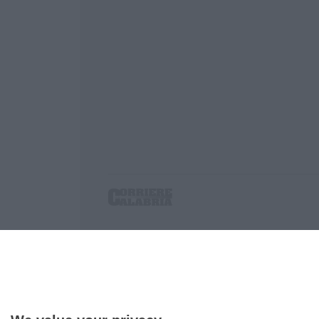
Corriere delle Calabria è una testata giornalist
P.IVA. 03199620794, Via del mare 6/G, S.Eufem
Iscrizione tribunale di Lamezia Terme 5/2011 - D
Effettua una ricerca sul Corriere delle Calabria