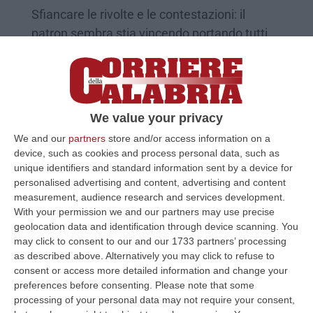
Sfiancare le rivolte e le contestazioni: il
patron sembra stia vincendo portando tutti
allo sfinimento emotivo. Lo stadio, presto,
sarà lo specchio p…
Pubblicato il: 06/07/25 – 8:31
We value your privacy
We and our
partners
store and/or access information on a
device, such as cookies and process personal data, such as
unique identifiers and standard information sent by a device for
personalised advertising and content, advertising and content
measurement, audience research and services development.
With your permission we and our partners may use precise
geolocation data and identification through device scanning. You
may click to consent to our and our 1733 partners’ processing
as described above. Alternatively you may click to refuse to
consent or access more detailed information and change your
preferences before consenting.
Please note that some
«Club gestito come un affare privato»:
processing of your personal data may not require your consent,