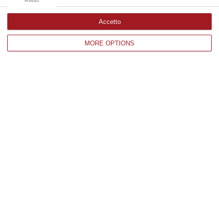
Rifiuto
Accetto
Edizioni provinciali
MORE OPTIONS
Catanzaro
Cosenza
Vibo Valentia
Reggio Calabria
Crotone
Corriere delle Calabria è una testata giornalistica di News&Com S.r.l
©2012-
-2026. Tutti i diritti riservati.