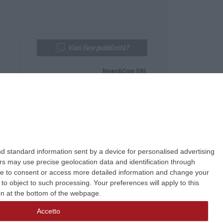
Vuoi fare pubblicità?
News&Com SRL
Telefono:
0968-53665
Email:
newsandcom@gmail.com
d standard information sent by a device for personalised advertising
s may use precise geolocation data and identification through
use to consent or access more detailed information and change your
o object to such processing. Your preferences will apply to this
ton at the bottom of the webpage.
Accetto