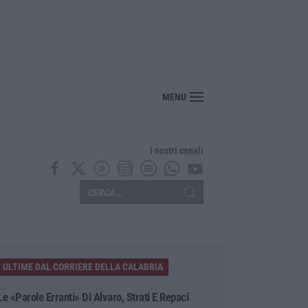
si 20 mila euro nascosti in casa, un arresto a Belvedere Marittimo
MENU
I nostri canali
ULTIME DAL CORRIERE DELLA CALABRIA
Le «parole Erranti» Di Alvaro, Strati E Repaci