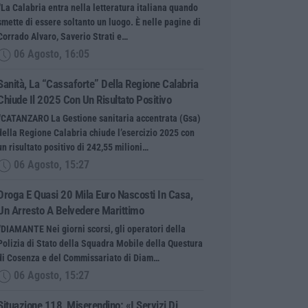
“La Calabria entra nella letteratura italiana quando
smette di essere soltanto un luogo. È nelle pagine di
Corrado Alvaro, Saverio Strati e…
06 Agosto, 16:05
Sanità, La “cassaforte” Della Regione Calabria
Chiude Il 2025 Con Un Risultato Positivo
“CATANZARO La Gestione sanitaria accentrata (Gsa)
della Regione Calabria chiude l’esercizio 2025 con
un risultato positivo di 242,55 milioni…
06 Agosto, 15:27
Droga E Quasi 20 Mila Euro Nascosti In Casa,
Un Arresto A Belvedere Marittimo
“DIAMANTE Nei giorni scorsi, gli operatori della
Polizia di Stato della Squadra Mobile della Questura
di Cosenza e del Commissariato di Diam…
06 Agosto, 15:27
Situazione 118, Miserendino: «I Servizi Di