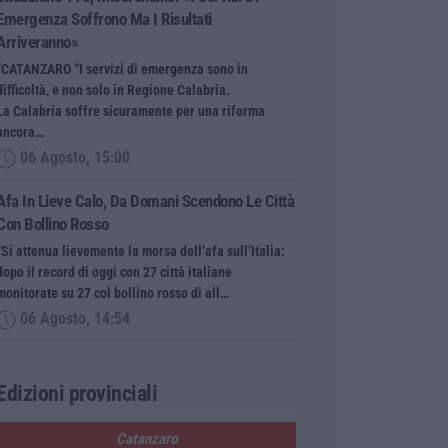
Emergenza Soffrono Ma I Risultati
Arriveranno»
“CATANZARO “I servizi di emergenza sono in
difficoltà, e non solo in Regione Calabria.
La Calabria soffre sicuramente per una riforma
ancora…
06 Agosto, 15:00
Afa In Lieve Calo, Da Domani Scendono Le Città
Con Bollino Rosso
“Si attenua lievemente la morsa dell’afa sull’Italia:
dopo il record di oggi con 27 città italiane
monitorate su 27 col bollino rosso di all…
06 Agosto, 14:54
Edizioni provinciali
Catanzaro