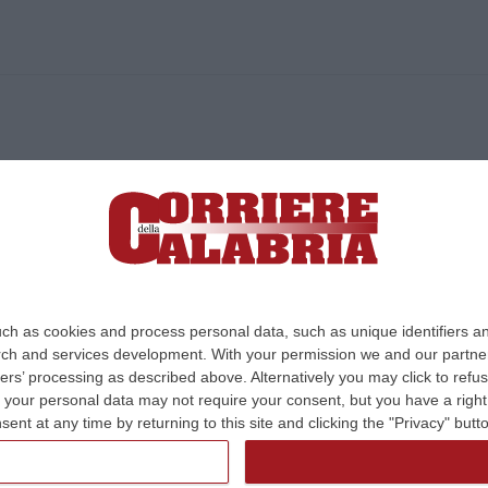
ica di News&Com S.r.l ©2012-
-2026. Tutti i diritti riservati.
ia, Lamezia Terme (CZ)
irettore responsabile Paola Militano |
Privacy
ch as cookies and process personal data, such as unique identifiers an
rch and services development.
With your permission we and our partner
Design:
cfweb
ers’ processing as described above. Alternatively you may click to ref
your personal data may not require your consent, but you have a right t
nt at any time by returning to this site and clicking the "Privacy" but