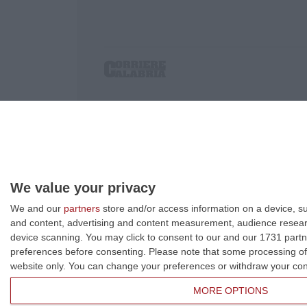
Corriere delle Calabria è una testata giornalist
P.IVA. 03199620794, Via del mare 6/G, S.Eufem
Iscrizione tribunale di Lamezia Terme 5/2011 - D
Effettua una ricerca sul Corriere delle Calabria
We value your privacy
We and our
partners
store and/or access information on a device, su
and content, advertising and content measurement, audience resea
device scanning. You may click to consent to our and our 1731 partn
preferences before consenting.
Please note that some processing of 
website only. You can change your preferences or withdraw your conse
MORE OPTIONS